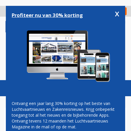
Overslaan
en
x
Digitaal Magazine
Registreer
Check in
naar
Profiteer nu van 30% korting
de
inhoud
gaan
Magazine
Podcasts
Vacatures
Toggl
naviga
Ontvang een jaar lang 30% korting op het beste van
Luchtvaartnieuws en Zakenreisnieuws. Krijg onbeperkt
toegang tot al het nieuws en de bijbehorende Apps.
FNV BEREIKT HISTORISCH
Ontvang tevens 12 maanden het Luchtvaartnieuws
CAO-AKKOORD VOOR
Magazine in de mail of op de mat.