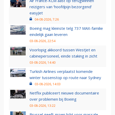
Air France-KLM aast op terugwinnen
reizigers van ‘hoofdpijn bezorgend’
easyJet
04-08-2026, 7:26
Boeing mag kleinste telg 737 MAX-familie
eindelijk gaan leveren
03-08-2026, 22:54
Voorlopig akkoord tussen WestJet en
cabinepersoneel, einde staking in zicht
03-08-2026, 14:40
Turkish Airlines verplaatst komende
winter tussenstop op route naar Sydney
03-08-2026, 14:03
Netflix publiceert nieuwe documentaire
over problemen bij Boeing
03-08-2026, 13:22
Brussel geeft groen licht voor massale