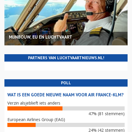
MIJNBOUW, EU EN LUCHTVAART
PARTNERS VAN LUCHTVAARTNIEUWS.NL!
POLL
WAT IS EEN GOEDE NIEUWE NAAM VOOR AIR FRANCE-KLM?
Verzin alsjeblieft iets anders
47% (81 stemmen)
European Airlines Group (EAG)
24% (42 stemmen)