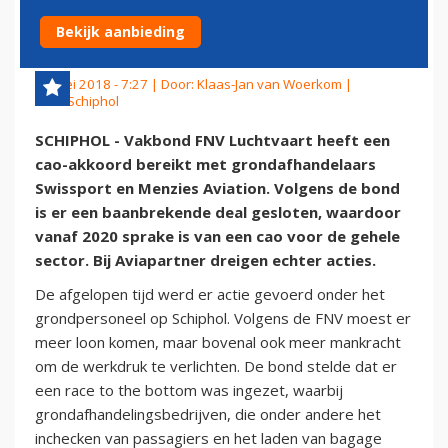
GRONDPERSONEEL SCHIPHOL
Bekijk aanbieding
18 mei 2018 - 7:27 | Door:
Klaas-Jan van Woerkom
|
Foto: Schiphol
SCHIPHOL - Vakbond FNV Luchtvaart heeft een
cao-akkoord bereikt met grondafhandelaars
Swissport en Menzies Aviation. Volgens de bond
is er een baanbrekende deal gesloten, waardoor
vanaf 2020 sprake is van een cao voor de gehele
sector. Bij Aviapartner dreigen echter acties.
De afgelopen tijd werd er actie gevoerd onder het
grondpersoneel op Schiphol. Volgens de FNV moest er
meer loon komen, maar bovenal ook meer mankracht
om de werkdruk te verlichten. De bond stelde dat er
een race to the bottom was ingezet, waarbij
grondafhandelingsbedrijven, die onder andere het
inchecken van passagiers en het laden van bagage