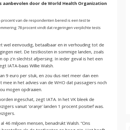
 is aanbevolen door de World Health Organization
86 procent van de respondenten bereid is een test te
mmering; 78 procent vindt dat regeringen verplichte tests
t wel eenvoudig, betaalbaar en in verhouding tot de
egingen niet. De testkosten in sommige landen, zoals
n op z'n slechtst afpersing. In ieder geval is het een
gt IATA-baas Willie Walsh.
an 9 euro per stuk, en zou dus niet meer dan een
at mee in het advies van de WHO dat passagiers noch
zou mogen opdraaien.
orden ingeschat, zegt IATA. In het VK bleek de
zigers vanuit ‘oranje’ landen 1 procent positief was.
izigers.
t al 46 miljoen mensen, benadrukt Walsh. “Ons
n herstellen als de testkosten zo hoog zijn. Het heeft