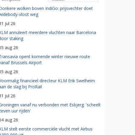
Donkere wolken boven IndiGo: prijsvechter doet
widebody-vloot weg
31 jul 26
KLM annuleert meerdere vluchten naar Barcelona
door staking
05 aug 26
Transavia opent komende winter nieuwe route
vanaf Brussels Airport
05 aug 26
Voormalig financieel directeur KLM Erik Swelheim
aan de slag bij ProRail
31 jul 26
Groningen vanaf nu verbonden met Esbjerg: 'scheelt
zeven uur rijden'
04 aug 26
KLM stelt eerste commerciële vlucht met Airbus
A350-900 uit