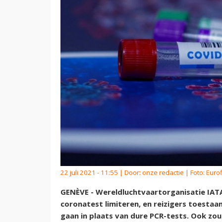
22 juli 2021 - 11:55 | Door:
onze redactie
| Foto: Euro
GENÈVE - Wereldluchtvaartorganisatie IATA
coronatest limiteren, en reizigers toesta
gaan in plaats van dure PCR-tests. Ook z