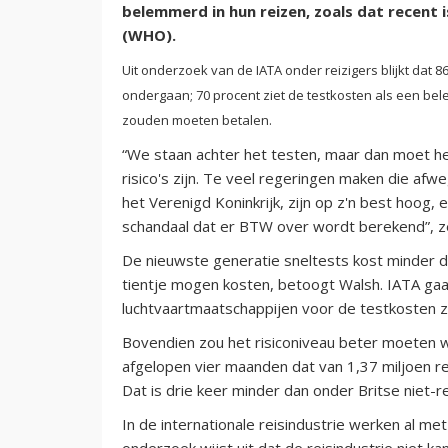
belemmerd in hun reizen, zoals dat recent
(WHO).
Uit onderzoek van de IATA onder reizigers blijkt dat 
ondergaan; 70 procent ziet de testkosten als een bele
zouden moeten betalen.
“We staan achter het testen, maar dan moet he
risico's zijn. Te veel regeringen maken die afw
het Verenigd Koninkrijk, zijn op z'n best hoog, e
schandaal dat er BTW over wordt berekend”, ze
De nieuwste generatie sneltests kost minder d
tientje mogen kosten, betoogt Walsh. IATA ga
luchtvaartmaatschappijen voor de testkosten 
Bovendien zou het risiconiveau beter moeten w
afgelopen vier maanden dat van 1,37 miljoen rei
Dat is drie keer minder dan onder Britse niet-re
In de internationale reisindustrie werken al me
onderzoek wijst uit dat de reisindustrie niet ka