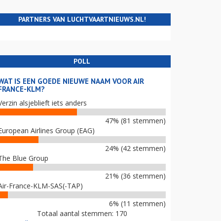
PARTNERS VAN LUCHTVAARTNIEUWS.NL!
POLL
WAT IS EEN GOEDE NIEUWE NAAM VOOR AIR
FRANCE-KLM?
Verzin alsjeblieft iets anders
47% (81 stemmen)
European Airlines Group (EAG)
24% (42 stemmen)
The Blue Group
21% (36 stemmen)
Air-France-KLM-SAS(-TAP)
6% (11 stemmen)
Totaal aantal stemmen: 170