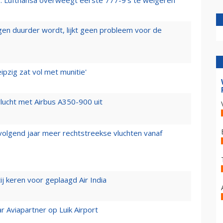
er: Lufthansa overweegt eerste 777-9’s te weigeren
iegen duurder wordt, lijkt geen probleem voor de
ipzig zat vol met munitie'
lucht met Airbus A350-900 uit
 volgend jaar meer rechtstreekse vluchten vanaf
j keren voor geplaagd Air India
r Aviapartner op Luik Airport