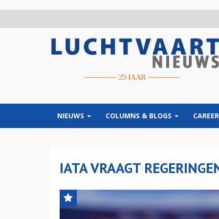
Overslaan
en
naar
de
inhoud
gaan
NIEUWS
COLUMNS & BLOGS
CAREER
IATA VRAAGT REGERINGE