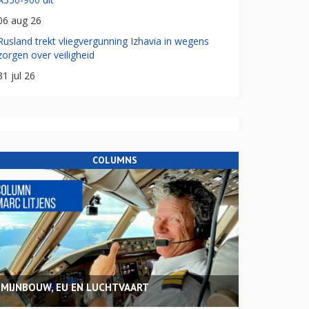
06 aug 26
Rusland trekt vliegvergunning Izhavia in wegens
zorgen over veiligheid
31 jul 26
COLUMNS
MIJNBOUW, EU EN LUCHTVAART