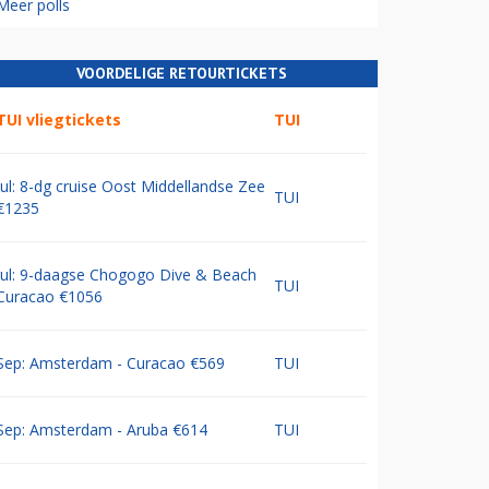
Meer polls
VOORDELIGE RETOURTICKETS
TUI vliegtickets
TUI
Jul: 8-dg cruise Oost Middellandse Zee
TUI
€1235
Jul: 9-daagse Chogogo Dive & Beach
TUI
Curacao €1056
Sep: Amsterdam - Curacao €569
TUI
Sep: Amsterdam - Aruba €614
TUI