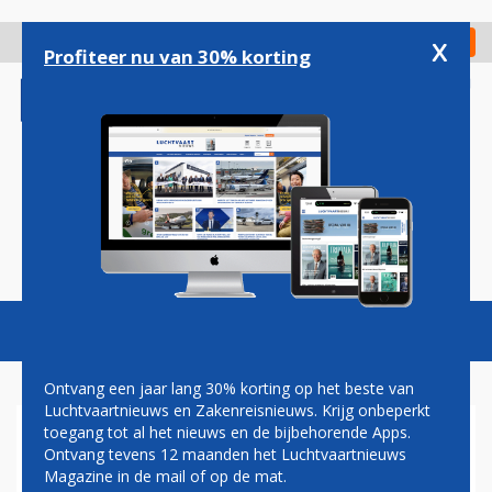
Overslaan
en
x
Digitaal Magazine
Registreer
Check in
naar
Profiteer nu van 30% korting
de
inhoud
gaan
Magazine
Podcasts
Vacatures
Toggl
naviga
Ontvang een jaar lang 30% korting op het beste van
Luchtvaartnieuws en Zakenreisnieuws. Krijg onbeperkt
toegang tot al het nieuws en de bijbehorende Apps.
'IRAANSE PILOOT MAAKTE
Ontvang tevens 12 maanden het Luchtvaartnieuws
MELDING VAN
Magazine in de mail of op de mat.