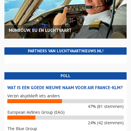
MIJNBOUW, EU EN LUCHTVAART
PARTNERS VAN LUCHTVAARTNIEUWS.NL!
POLL
WAT IS EEN GOEDE NIEUWE NAAM VOOR AIR FRANCE-KLM?
Verzin alsjeblieft iets anders
47% (81 stemmen)
European Airlines Group (EAG)
24% (42 stemmen)
The Blue Group