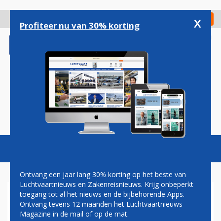
Overslaan
en
x
Digitaal Magazine
Registreer
Check in
naar
Profiteer nu van 30% korting
de
inhoud
gaan
Magazine
Podcasts
Vacatures
Toggl
naviga
Ontvang een jaar lang 30% korting op het beste van
Luchtvaartnieuws en Zakenreisnieuws. Krijg onbeperkt
toegang tot al het nieuws en de bijbehorende Apps.
KERRY: RUSLAND LEVERDE
Ontvang tevens 12 maanden het Luchtvaartnieuws
RAKETSYSTEEM
Magazine in de mail of op de mat.