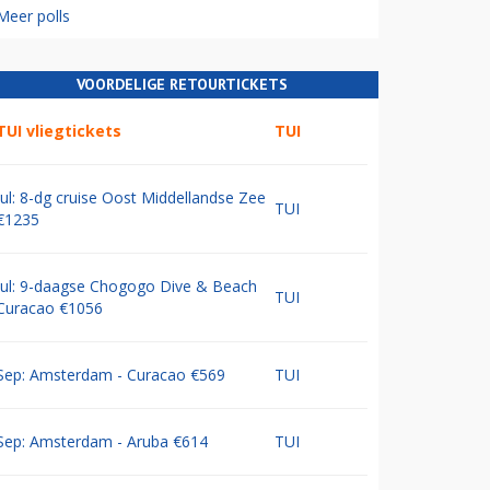
Meer polls
VOORDELIGE RETOURTICKETS
TUI vliegtickets
TUI
Jul: 8-dg cruise Oost Middellandse Zee
TUI
€1235
Jul: 9-daagse Chogogo Dive & Beach
TUI
Curacao €1056
Sep: Amsterdam - Curacao €569
TUI
Sep: Amsterdam - Aruba €614
TUI