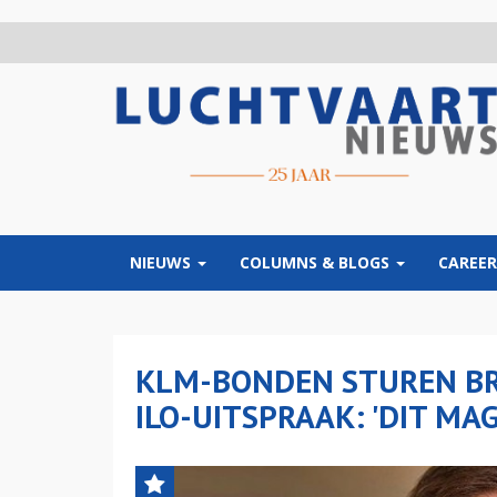
Overslaan
en
naar
de
inhoud
gaan
NIEUWS
COLUMNS & BLOGS
CAREER
KLM-BONDEN STUREN BR
ILO-UITSPRAAK: 'DIT MA