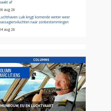
haakt af
06 aug 26
Luchthaven Luik krijgt komende winter weer
passagiersvluchten naar zonbestemmingen
04 aug 26
COLUMNS
MIJNBOUW, EU EN LUCHTVAART