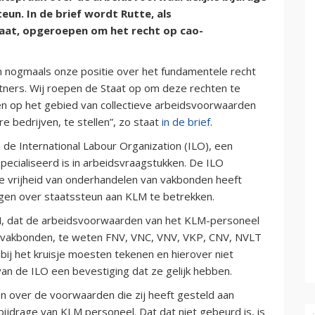
eun. In de brief wordt Rutte, als
aat, opgeroepen om het recht op cao-
n nogmaals onze positie over het fundamentele recht
rtners. Wij roepen de Staat op om deze rechten te
n op het gebied van collectieve arbeidsvoorwaarden
 bedrijven, te stellen”, zo staat
in de brief
.
 de International Labour Organization (ILO), een
pecialiseerd is in arbeidsvraagstukken. De ILO
e vrijheid van onderhandelen van vakbonden heeft
ngen over staatssteun aan KLM te betrekken.
KLM, dat de arbeidsvoorwaarden van het KLM-personeel
 vakbonden, te weten FNV, VNC, VNV, VKP, CNV, NVLT
j bij het kruisje moesten tekenen en hierover niet
van de ILO een bevestiging dat ze gelijk hebben.
 over de voorwaarden die zij heeft gesteld aan
bijdrage van KLM personeel. Dat dat niet gebeurd is, is