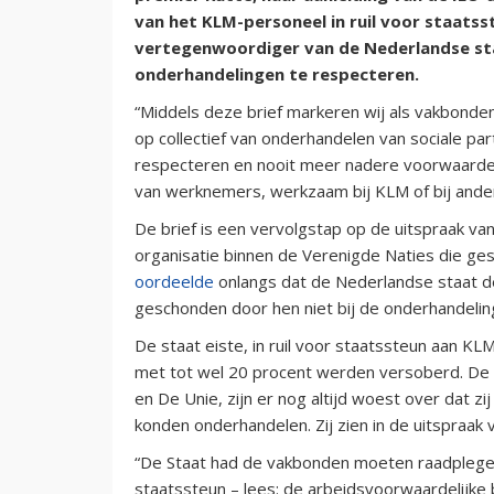
van het KLM-personeel in ruil voor staatsst
vertegenwoordiger van de Nederlandse st
onderhandelingen te respecteren.
“Middels deze brief markeren wij als vakbonde
op collectief van onderhandelen van sociale pa
respecteren en nooit meer nadere voorwaarde
van werknemers, werkzaam bij KLM of bij andere
De brief is een vervolgstap op de uitspraak van
organisatie binnen de Verenigde Naties die ges
oordeelde
onlangs dat de Nederlandse staat d
geschonden door hen niet bij de onderhandeli
De staat eiste, in ruil voor staatssteun aan 
met tot wel 20 procent werden versoberd. De
en De Unie, zijn er nog altijd woest over dat zi
konden onderhandelen. Zij zien in de uitspraak 
“De Staat had de vakbonden moeten raadplegen
staatssteun – lees: de arbeidsvoorwaardelijke 