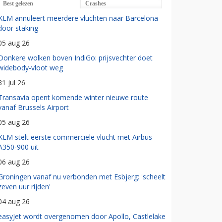
Best gelezen
Crashes
KLM annuleert meerdere vluchten naar Barcelona
door staking
05 aug 26
Donkere wolken boven IndiGo: prijsvechter doet
widebody-vloot weg
31 jul 26
Transavia opent komende winter nieuwe route
vanaf Brussels Airport
05 aug 26
KLM stelt eerste commerciële vlucht met Airbus
A350-900 uit
06 aug 26
Groningen vanaf nu verbonden met Esbjerg: 'scheelt
zeven uur rijden'
04 aug 26
easyJet wordt overgenomen door Apollo, Castlelake