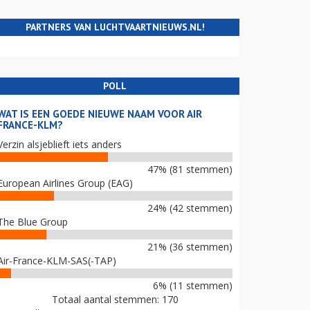
PARTNERS VAN LUCHTVAARTNIEUWS.NL!
POLL
WAT IS EEN GOEDE NIEUWE NAAM VOOR AIR
FRANCE-KLM?
Verzin alsjeblieft iets anders
47% (81 stemmen)
European Airlines Group (EAG)
24% (42 stemmen)
The Blue Group
21% (36 stemmen)
Air-France-KLM-SAS(-TAP)
6% (11 stemmen)
Totaal aantal stemmen: 170