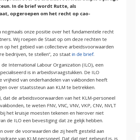
eun. In de brief wordt Rutte, als
aat, opgeroepen om het recht op cao-
n nogmaals onze positie over het fundamentele recht
rtners. Wij roepen de Staat op om deze rechten te
n op het gebied van collectieve arbeidsvoorwaarden
 bedrijven, te stellen”, zo staat
in de brief
.
 de International Labour Organization (ILO), een
pecialiseerd is in arbeidsvraagstukken. De ILO
e vrijheid van onderhandelen van vakbonden heeft
ngen over staatssteun aan KLM te betrekken.
KLM, dat de arbeidsvoorwaarden van het KLM-personeel
 vakbonden, te weten FNV, VNC, VNV, VKP, CNV, NVLT
j bij het kruisje moesten tekenen en hierover niet
van de ILO een bevestiging dat ze gelijk hebben.
 over de voorwaarden die zij heeft gesteld aan
bijdrage van KLM personeel. Dat dat niet gebeurd is, is