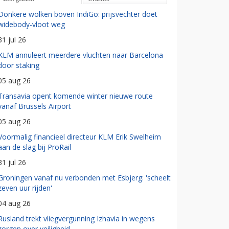
Donkere wolken boven IndiGo: prijsvechter doet
widebody-vloot weg
31 jul 26
KLM annuleert meerdere vluchten naar Barcelona
door staking
05 aug 26
Transavia opent komende winter nieuwe route
vanaf Brussels Airport
05 aug 26
Voormalig financieel directeur KLM Erik Swelheim
aan de slag bij ProRail
31 jul 26
Groningen vanaf nu verbonden met Esbjerg: 'scheelt
zeven uur rijden'
04 aug 26
Rusland trekt vliegvergunning Izhavia in wegens
zorgen over veiligheid