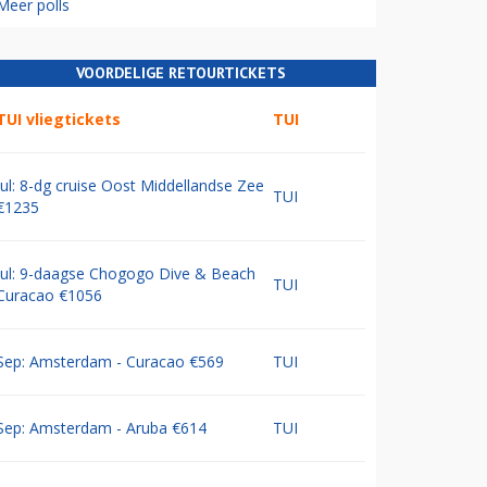
Meer polls
VOORDELIGE RETOURTICKETS
TUI vliegtickets
TUI
Jul: 8-dg cruise Oost Middellandse Zee
TUI
€1235
Jul: 9-daagse Chogogo Dive & Beach
TUI
Curacao €1056
Sep: Amsterdam - Curacao €569
TUI
Sep: Amsterdam - Aruba €614
TUI