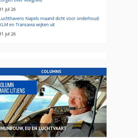
31 jul 26
Luchthavens Napels maand dicht voor onderhoud:
KLM en Transavia wijken uit
31 jul 26
COLUMNS
MIJNBOUW, EU EN LUCHTVAART