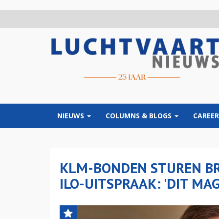
Overslaan
en
naar
de
inhoud
gaan
NIEUWS
COLUMNS & BLOGS
CAREER
KLM-BONDEN STUREN BR
ILO-UITSPRAAK: 'DIT MA