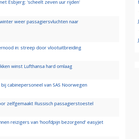
t Esbjerg: 'scheelt zeven uur rijden'
 winter weer passagiersvluchten naar
ernood in: streep door vlootuitbreiding
ukken winst Lufthansa hard omlaag
 bij cabinepersoneel van SAS Noorwegen
voor zelfgemaakt Russisch passagierstoestel
nen reizigers van ‘hoofdpijn bezorgend’ easyJet