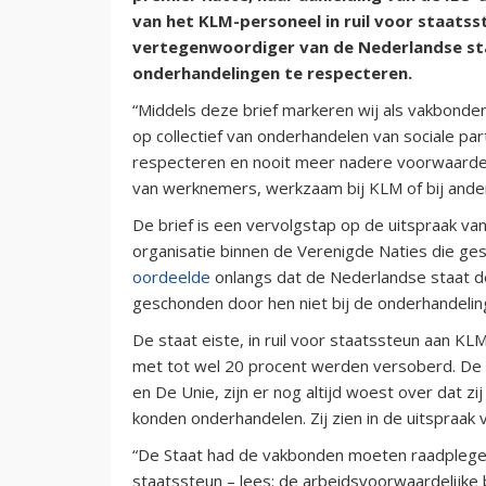
van het KLM-personeel in ruil voor staatsst
vertegenwoordiger van de Nederlandse st
onderhandelingen te respecteren.
“Middels deze brief markeren wij als vakbonde
op collectief van onderhandelen van sociale pa
respecteren en nooit meer nadere voorwaarde
van werknemers, werkzaam bij KLM of bij andere
De brief is een vervolgstap op de uitspraak van
organisatie binnen de Verenigde Naties die ges
oordeelde
onlangs dat de Nederlandse staat d
geschonden door hen niet bij de onderhandeli
De staat eiste, in ruil voor staatssteun aan 
met tot wel 20 procent werden versoberd. De
en De Unie, zijn er nog altijd woest over dat zi
konden onderhandelen. Zij zien in de uitspraak 
“De Staat had de vakbonden moeten raadplegen
staatssteun – lees: de arbeidsvoorwaardelijke 