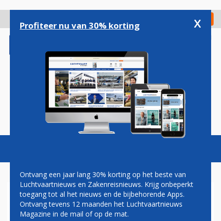
Overslaan
en
x
Digitaal Magazine
Registreer
Check in
naar
Profiteer nu van 30% korting
de
inhoud
gaan
Magazine
Podcasts
Vacatures
Toggl
naviga
Ontvang een jaar lang 30% korting op het beste van
Luchtvaartnieuws en Zakenreisnieuws. Krijg onbeperkt
toegang tot al het nieuws en de bijbehorende Apps.
SIERADEN- EN
Ontvang tevens 12 maanden het Luchtvaartnieuws
LIFESTYLEMERK MY
Magazine in de mail of op de mat.