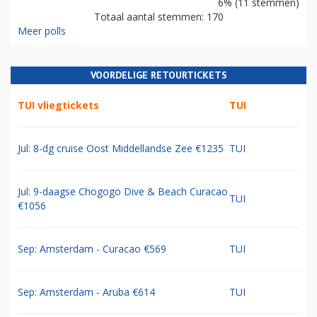
6% (11 stemmen)
Totaal aantal stemmen: 170
Meer polls
VOORDELIGE RETOURTICKETS
TUI vliegtickets
TUI
Jul: 8-dg cruise Oost Middellandse Zee €1235
TUI
Jul: 9-daagse Chogogo Dive & Beach Curacao
TUI
€1056
Sep: Amsterdam - Curacao €569
TUI
Sep: Amsterdam - Aruba €614
TUI