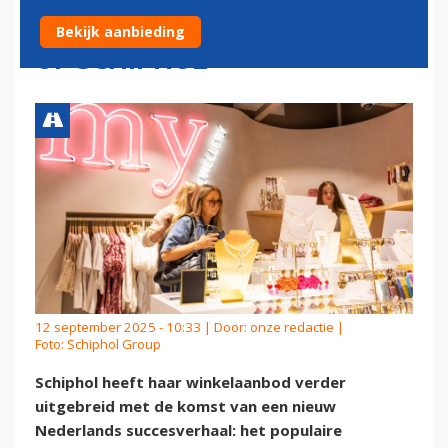
JEWELLERY OPENT WINKEL
Bekijk aanbieding
OP SCHIPHOL
12 september 2025 - 10:33 | Door:
onze redactie
|
Foto: Schiphol Group
Schiphol heeft haar winkelaanbod verder
uitgebreid met de komst van een nieuw
Nederlands succesverhaal: het populaire