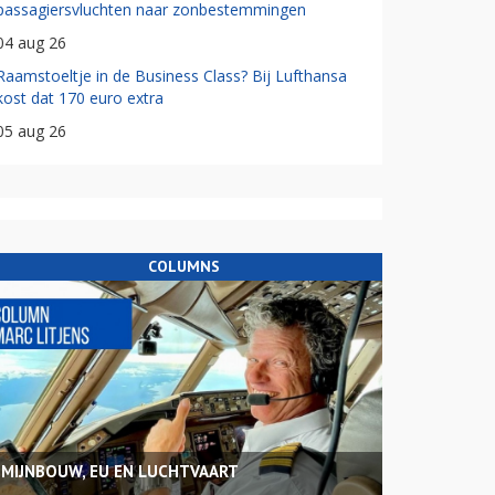
passagiersvluchten naar zonbestemmingen
04 aug 26
Raamstoeltje in de Business Class? Bij Lufthansa
kost dat 170 euro extra
05 aug 26
COLUMNS
MIJNBOUW, EU EN LUCHTVAART