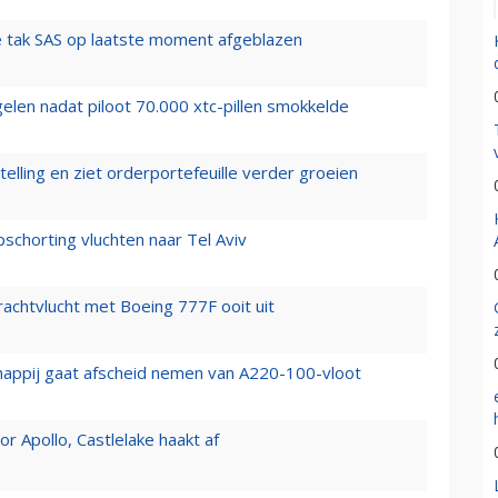
 tak SAS op laatste moment afgeblazen
elen nadat piloot 70.000 xtc-pillen smokkelde
elling en ziet orderportefeuille verder groeien
chorting vluchten naar Tel Aviv
vrachtvlucht met Boeing 777F ooit uit
happij gaat afscheid nemen van A220-100-vloot
 Apollo, Castlelake haakt af