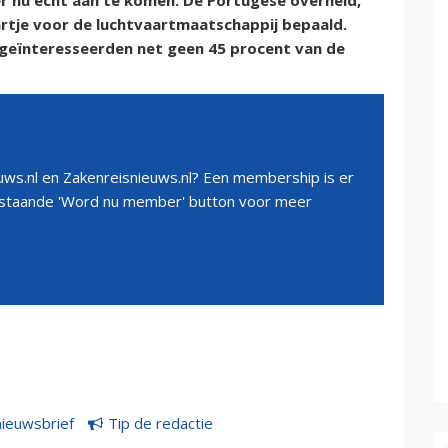
 er nu echt aan te komen. De Portugese overheid,
aartje voor de luchtvaartmaatschappij bepaald.
 geïnteresseerden net geen 45 procent van de
ws.nl en Zakenreisnieuws.nl? Een membership is er
erstaande 'Word nu member' button voor meer
nieuwsbrief
Tip de redactie