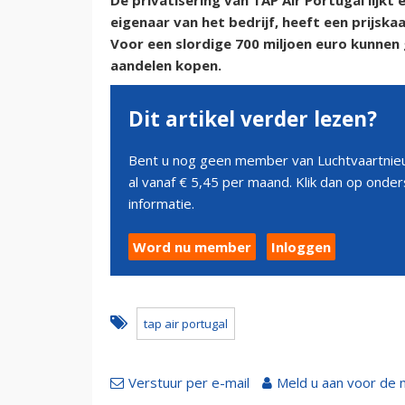
De privatisering van TAP Air Portugal lijkt
eigenaar van het bedrijf, heeft een prijsk
Voor een slordige 700 miljoen euro kunnen
aandelen kopen.
Dit artikel verder lezen?
Bent u nog geen member van Luchtvaartnieu
al vanaf € 5,45 per maand. Klik dan op ond
informatie.
Word nu member
Inloggen
tap air portugal
Verstuur per e-mail
Meld u aan voor de 