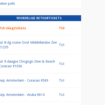
Meer polls
VOORDELIGE RETOURTICKETS
TUI vliegtickets
TUI
Jul: 8-dg cruise Oost Middellandse Zee
TUI
€1235
Jul: 9-daagse Chogogo Dive & Beach
TUI
Curacao €1056
Sep: Amsterdam - Curacao €569
TUI
Sep: Amsterdam - Aruba €614
TUI