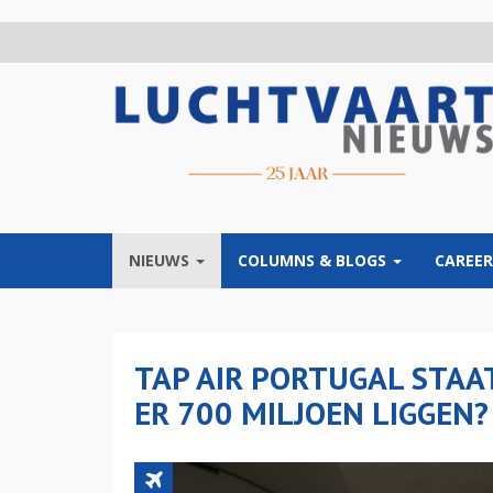
Overslaan
en
naar
de
inhoud
gaan
NIEUWS
COLUMNS & BLOGS
CAREER
TAP AIR PORTUGAL STAAT
ER 700 MILJOEN LIGGEN?