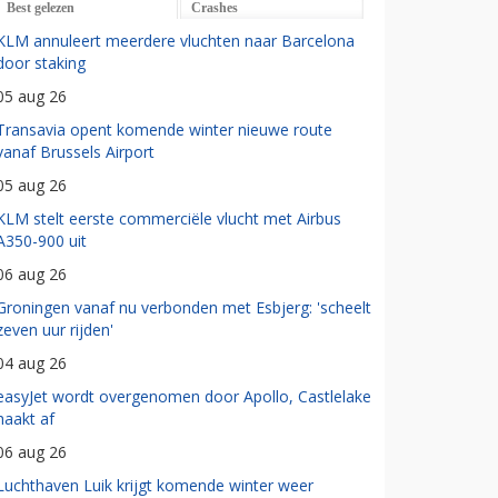
Best gelezen
Crashes
KLM annuleert meerdere vluchten naar Barcelona
door staking
05 aug 26
Transavia opent komende winter nieuwe route
vanaf Brussels Airport
05 aug 26
KLM stelt eerste commerciële vlucht met Airbus
A350-900 uit
06 aug 26
Groningen vanaf nu verbonden met Esbjerg: 'scheelt
zeven uur rijden'
04 aug 26
easyJet wordt overgenomen door Apollo, Castlelake
haakt af
06 aug 26
Luchthaven Luik krijgt komende winter weer