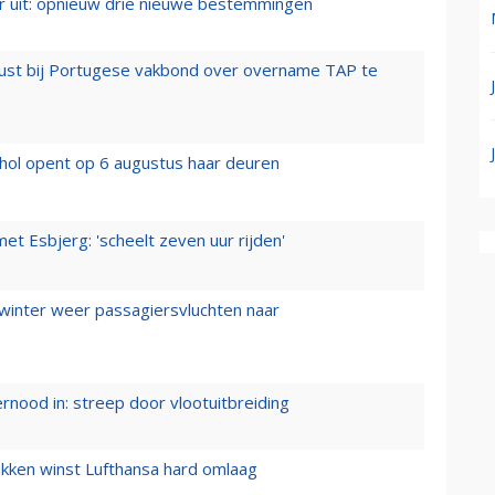
er uit: opnieuw drie nieuwe bestemmingen
rust bij Portugese vakbond over overname TAP te
hol opent op 6 augustus haar deuren
t Esbjerg: 'scheelt zeven uur rijden'
 winter weer passagiersvluchten naar
ernood in: streep door vlootuitbreiding
ukken winst Lufthansa hard omlaag