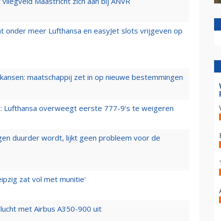
t vliegveld Maastricht zich aan bij ANVR
t onder meer Lufthansa en easyJet slots vrijgeven op
ansen: maatschappij zet in op nieuwe bestemmingen
er: Lufthansa overweegt eerste 777-9’s te weigeren
iegen duurder wordt, lijkt geen probleem voor de
ipzig zat vol met munitie'
lucht met Airbus A350-900 uit