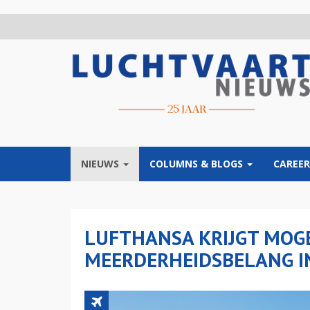
Overslaan
en
naar
de
inhoud
gaan
NIEUWS
COLUMNS & BLOGS
CAREER
LUFTHANSA KRIJGT MOGE
MEERDERHEIDSBELANG IN