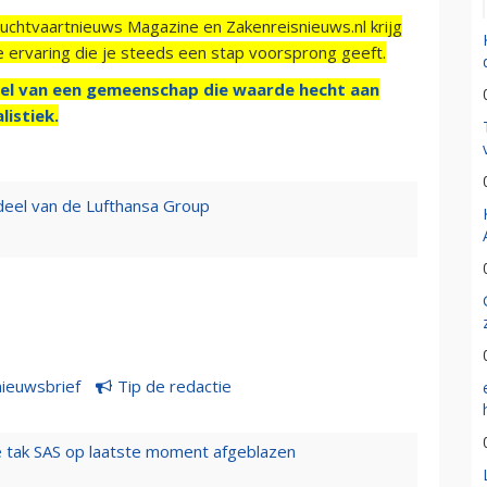
Luchtvaartnieuws Magazine en Zakenreisnieuws.nl krijg
e ervaring die je steeds een stap voorsprong geeft.
el van een gemeenschap die waarde hecht aan
listiek.
rdeel van de Lufthansa Group
nieuwsbrief
Tip de redactie
 tak SAS op laatste moment afgeblazen