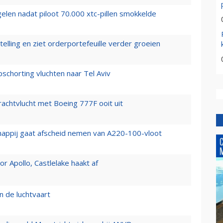
elen nadat piloot 70.000 xtc-pillen smokkelde
elling en ziet orderportefeuille verder groeien
chorting vluchten naar Tel Aviv
vrachtvlucht met Boeing 777F ooit uit
happij gaat afscheid nemen van A220-100-vloot
 Apollo, Castlelake haakt af
n de luchtvaart