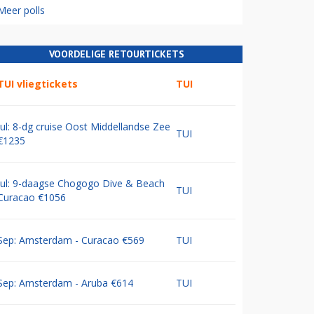
Meer polls
VOORDELIGE RETOURTICKETS
TUI vliegtickets
TUI
Jul: 8-dg cruise Oost Middellandse Zee
TUI
€1235
Jul: 9-daagse Chogogo Dive & Beach
TUI
Curacao €1056
Sep: Amsterdam - Curacao €569
TUI
Sep: Amsterdam - Aruba €614
TUI