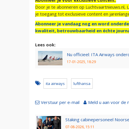
Door je te abonneren op Luchtvaartnieuws.nl, 
je toegang tot exclusieve content en jarenlang
Abonneer je vandaag nog en word onderde
kwaliteit, betrouwbaarheid en échte journa
Lees ook:
Nu officieel: ITA Airways onde
17-01-2025, 18:29
ita airways
lufthansa
Verstuur per e-mail
Meld u aan voor de 
Staking cabinepersoneel Noorse
07-08-2026, 15:11