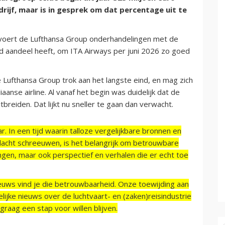
drijf, maar is in gesprek om dat percentage uit te
ra voert de Lufthansa Group onderhandelingen met de
nd aandeel heeft, om ITA Airways per juni 2026 zo goed
e Lufthansa Group trok aan het langste eind, en mag zich
aanse airline. Al vanaf het begin was duidelijk dat de
breiden. Dat lijkt nu sneller te gaan dan verwacht.
r. In een tijd waarin talloze vergelijkbare bronnen en
acht schreeuwen, is het belangrijk om betrouwbare
ngen, maar ook perspectief en verhalen die er echt toe
ieuws vind je die betrouwbaarheid. Onze toewijding aan
ijke nieuws over de luchtvaart- en (zaken)reisindustrie
raag een stap voor willen blijven.