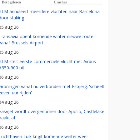
Best gelezen
Crashes
KLM annuleert meerdere vluchten naar Barcelona
door staking
05 aug 26
Transavia opent komende winter nieuwe route
vanaf Brussels Airport
05 aug 26
KLM stelt eerste commerciële vlucht met Airbus
A350-900 uit
06 aug 26
Groningen vanaf nu verbonden met Esbjerg: 'scheelt
zeven uur rijden'
04 aug 26
easyJet wordt overgenomen door Apollo, Castlelake
haakt af
06 aug 26
Luchthaven Luik krijgt komende winter weer