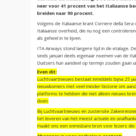
neer voor 41 procent van het Italiaanse be
breiden naar 90 procent.
Volgens de Italiaanse krant Corriere della Se
Italiaanse overheid, die nu nog een controlere
als geheel in te lijven.
ITA Airways stond langere tijd in de etalage. D
sinds januari deels eigenaar noemen van de Itali
Duitsers hun aandeel op termijn zouden gaan uit
Even dit:
Luchtvaartnieuws bestaat inmiddels bijna 25 jaa
nieuwkomers met veel minder historie om aand
platforms te hebben die niet alleen nieuws bre
doen.
Bij Luchtvaartnieuws en zustersite Zakenreisn
het leveren van het meest actuele en onafhankel
maakt ons een onmisbare bron voor lezers die g
Abonneer je voor exclusieve content: