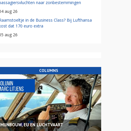
passagiersvluchten naar zonbestemmingen
04 aug 26
Raamstoeltje in de Business Class? Bij Lufthansa
kost dat 170 euro extra
05 aug 26
COLUMNS
MIJNBOUW, EU EN LUCHTVAART