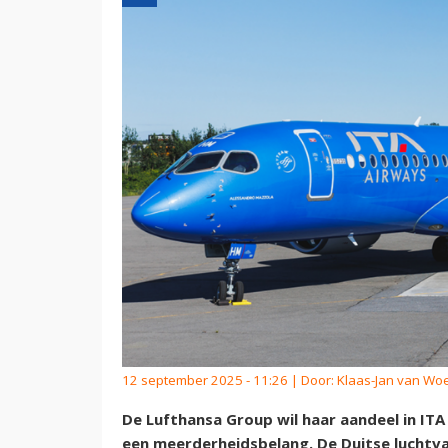
12 september 2025 - 11:26 | Door:
Klaas-Jan van Wo
De Lufthansa Group wil haar aandeel in ITA
een meerderheidsbelang. De Duitse luchtvaa