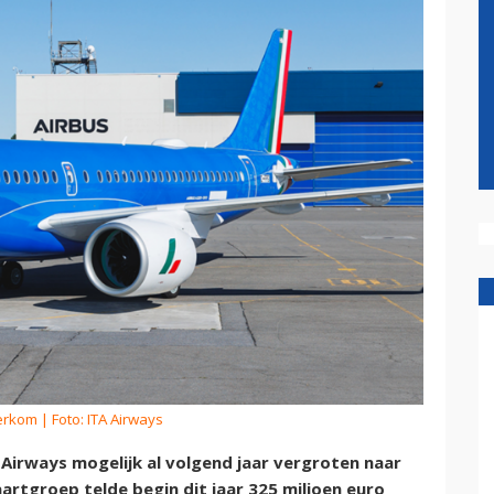
erkom
| Foto: ITA Airways
 Airways mogelijk al volgend jaar vergroten naar
rtgroep telde begin dit jaar 325 miljoen euro