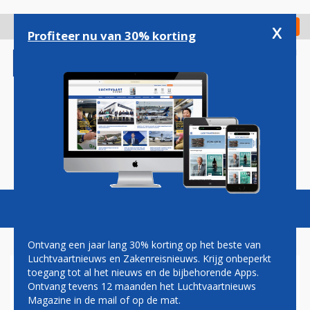
Overslaan
en
x
Digitaal Magazine
Registreer
Check in
naar
Profiteer nu van 30% korting
de
inhoud
gaan
Magazine
Podcasts
Vacatures
Toggl
naviga
Ontvang een jaar lang 30% korting op het beste van
Luchtvaartnieuws en Zakenreisnieuws. Krijg onbeperkt
toegang tot al het nieuws en de bijbehorende Apps.
POLEN BEPERKT
Ontvang tevens 12 maanden het Luchtvaartnieuws
VLIEGVERKEER IN OOSTEN
Magazine in de mail of op de mat.