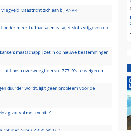
t vliegveld Maastricht zich aan bij ANVR
t onder meer Lufthansa en easyJet slots vrijgeven op
ansen: maatschappij zet in op nieuwe bestemmingen
er: Lufthansa overweegt eerste 777-9’s te weigeren
iegen duurder wordt, lijkt geen probleem voor de
ipzig zat vol met munitie'
lucht met Airbus A350-900 uit