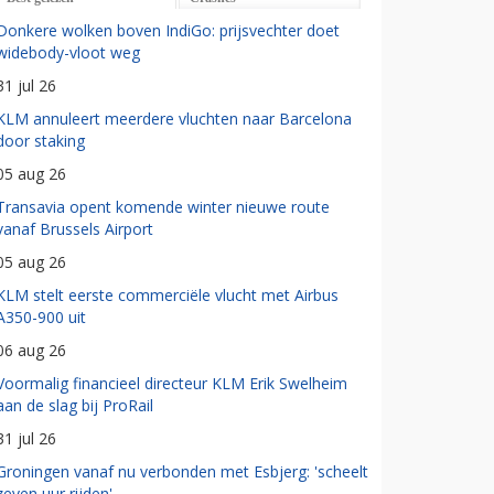
Donkere wolken boven IndiGo: prijsvechter doet
widebody-vloot weg
31 jul 26
KLM annuleert meerdere vluchten naar Barcelona
door staking
05 aug 26
Transavia opent komende winter nieuwe route
vanaf Brussels Airport
05 aug 26
KLM stelt eerste commerciële vlucht met Airbus
A350-900 uit
06 aug 26
Voormalig financieel directeur KLM Erik Swelheim
aan de slag bij ProRail
31 jul 26
Groningen vanaf nu verbonden met Esbjerg: 'scheelt
zeven uur rijden'