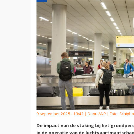
9 september 2025 - 13:42 | Door:
ANP
| Foto: Schiph
De impact van de staking bij het grondper
in de operatie van de luchtvaartmaatschapp