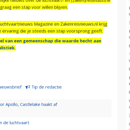
raag een stap voor willen blijven.
Luchtvaartnieuws Magazine en Zakenreisnieuws.nl krijg
e ervaring die je steeds een stap voorsprong geeft.
el van een gemeenschap die waarde hecht aan
listiek.
nieuwsbrief
Tip de redactie
 Apollo, Castlelake haakt af
n de luchtvaart