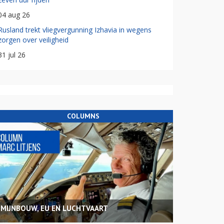
04 aug 26
Rusland trekt vliegvergunning Izhavia in wegens
zorgen over veiligheid
31 jul 26
COLUMNS
MIJNBOUW, EU EN LUCHTVAART