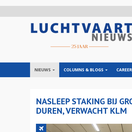
Overslaan
en
naar
de
inhoud
gaan
NIEUWS
COLUMNS & BLOGS
CAREER
NASLEEP STAKING BIJ G
DUREN, VERWACHT KLM