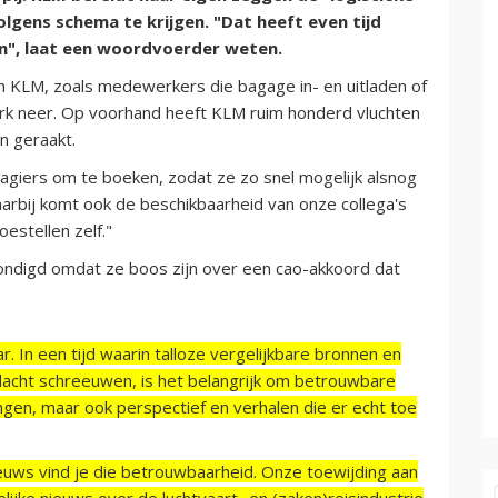
olgens schema te krijgen. "Dat heeft even tijd
n", laat een woordvoerder weten.
KLM, zoals medewerkers die bagage in- en uitladen of
erk neer. Op voorhand heeft KLM ruim honderd vluchten
n geraakt.
agiers om te boeken, zodat ze zo snel mogelijk alsnog
rbij komt ook de beschikbaarheid van onze collega's
estellen zelf."
ndigd omdat ze boos zijn over een cao-akkoord dat
r. In een tijd waarin talloze vergelijkbare bronnen en
acht schreeuwen, is het belangrijk om betrouwbare
ngen, maar ook perspectief en verhalen die er echt toe
ieuws vind je die betrouwbaarheid. Onze toewijding aan
ijke nieuws over de luchtvaart- en (zaken)reisindustrie