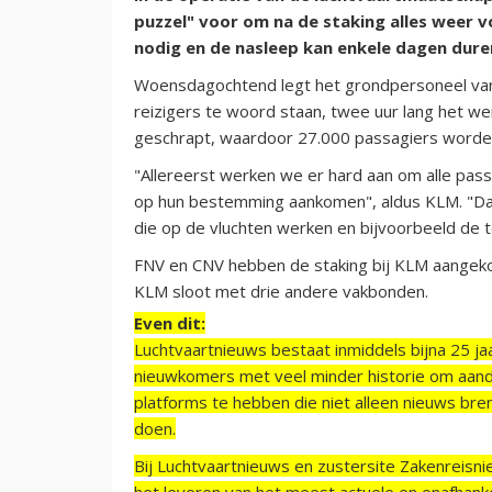
puzzel" voor om na de staking alles weer v
nodig en de nasleep kan enkele dagen dure
Woensdagochtend legt het grondpersoneel van 
reizigers te woord staan, twee uur lang het w
geschrapt, waardoor 27.000 passagiers worde
"Allereerst werken we er hard aan om alle pass
op hun bestemming aankomen", aldus KLM. "Daa
die op de vluchten werken en bijvoorbeeld de to
FNV en CNV hebben de staking bij KLM aangeko
KLM sloot met drie andere vakbonden.
Even dit:
Luchtvaartnieuws bestaat inmiddels bijna 25 jaa
nieuwkomers met veel minder historie om aand
platforms te hebben die niet alleen nieuws bre
doen.
Bij Luchtvaartnieuws en zustersite Zakenreisn
het leveren van het meest actuele en onafhankel