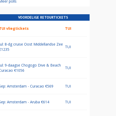
Meer polls
VOORDELIGE RETOURTICKETS
TUI vliegtickets
TUI
Jul: 8-dg cruise Oost Middellandse Zee
TUI
€1235
Jul: 9-daagse Chogogo Dive & Beach
TUI
Curacao €1056
Sep: Amsterdam - Curacao €569
TUI
Sep: Amsterdam - Aruba €614
TUI