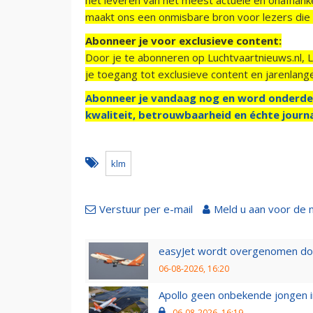
maakt ons een onmisbare bron voor lezers die g
Abonneer je voor exclusieve content:
Door je te abonneren op Luchtvaartnieuws.nl, 
je toegang tot exclusieve content en jarenlang
Abonneer je vandaag nog en word onderde
kwaliteit, betrouwbaarheid en échte journa
klm
Verstuur per e-mail
Meld u aan voor de 
easyJet wordt overgenomen door
06-08-2026, 16:20
Apollo geen onbekende jongen i
06-08-2026, 16:19