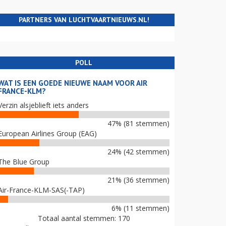
PARTNERS VAN LUCHTVAARTNIEUWS.NL!
POLL
WAT IS EEN GOEDE NIEUWE NAAM VOOR AIR
FRANCE-KLM?
Verzin alsjeblieft iets anders
47% (81 stemmen)
European Airlines Group (EAG)
24% (42 stemmen)
The Blue Group
21% (36 stemmen)
Air-France-KLM-SAS(-TAP)
6% (11 stemmen)
Totaal aantal stemmen: 170