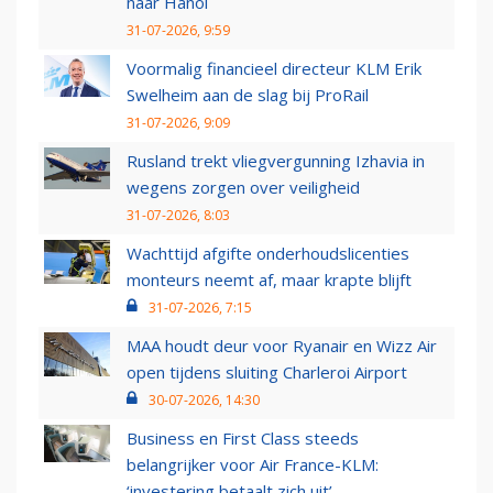
naar Hanoi
31-07-2026, 9:59
Voormalig financieel directeur KLM Erik
Swelheim aan de slag bij ProRail
31-07-2026, 9:09
Rusland trekt vliegvergunning Izhavia in
wegens zorgen over veiligheid
31-07-2026, 8:03
Wachttijd afgifte onderhoudslicenties
monteurs neemt af, maar krapte blijft
31-07-2026, 7:15
MAA houdt deur voor Ryanair en Wizz Air
open tijdens sluiting Charleroi Airport
30-07-2026, 14:30
Business en First Class steeds
belangrijker voor Air France-KLM:
‘investering betaalt zich uit’