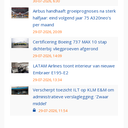
30-07-2026, 6:30
Airbus handhaaft groeiprognoses na sterk
halfjaar: eind volgend jaar 75 A320neo’s
per maand
29-07-2026, 20:09
Certificering Boeing 737 MAX 10 stap
dichterbij: vliegproeven afgerond
29-07-2026, 14:09
LATAM Airlines toont interieur van nieuwe
Embraer E195-E2
29-07-2026, 13:34
Verscherpt toezicht ILT op KLM E&M om
administratieve verslaglegging: ‘Zwaar
middel’
29-07-2026, 11:54