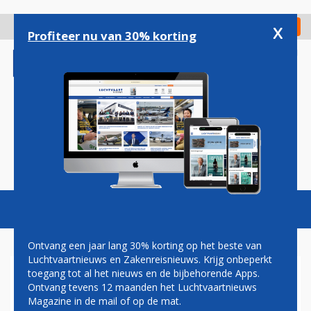
Overslaan
en
x
Digitaal Magazine
Registreer
Check in
naar
Profiteer nu van 30% korting
de
inhoud
gaan
Magazine
Podcasts
Vacatures
Toggl
naviga
Ontvang een jaar lang 30% korting op het beste van
Luchtvaartnieuws en Zakenreisnieuws. Krijg onbeperkt
toegang tot al het nieuws en de bijbehorende Apps.
UNITED AIRLINES DIT
Ontvang tevens 12 maanden het Luchtvaartnieuws
NAJAAR OOK VAN CHICAGO
Magazine in de mail of op de mat.