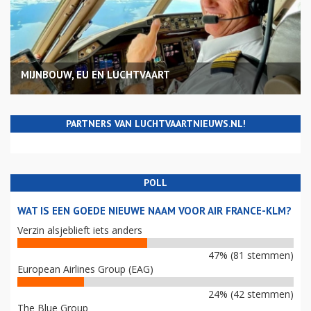
MIJNBOUW, EU EN LUCHTVAART
PARTNERS VAN LUCHTVAARTNIEUWS.NL!
POLL
WAT IS EEN GOEDE NIEUWE NAAM VOOR AIR FRANCE-KLM?
Verzin alsjeblieft iets anders
47% (81 stemmen)
European Airlines Group (EAG)
24% (42 stemmen)
The Blue Group