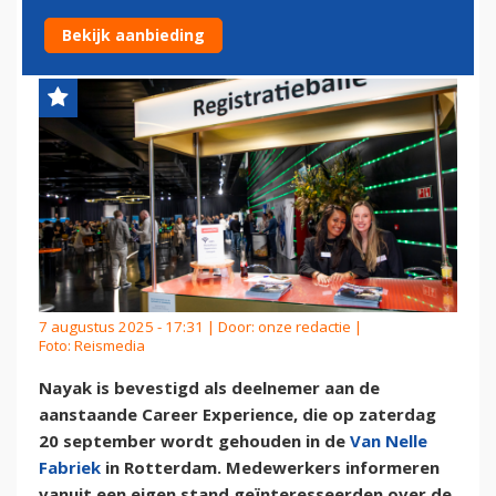
EXPERIENCE IN ROTTERDAM
Bekijk aanbieding
7 augustus 2025 - 17:31 | Door:
onze redactie
|
Foto: Reismedia
Nayak is bevestigd als deelnemer aan de
aanstaande Career Experience, die op zaterdag
20 september wordt gehouden in de
Van Nelle
Fabriek
in Rotterdam. Medewerkers informeren
vanuit een eigen stand geïnteresseerden over de