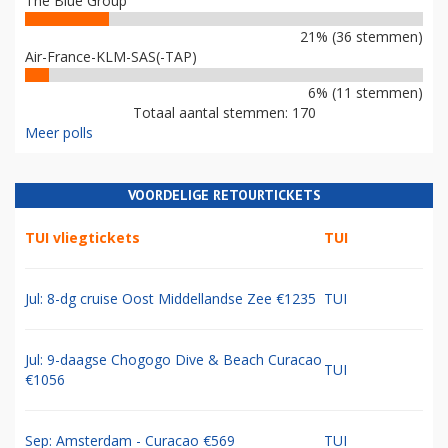
The Blue Group
21% (36 stemmen)
Air-France-KLM-SAS(-TAP)
6% (11 stemmen)
Totaal aantal stemmen: 170
Meer polls
VOORDELIGE RETOURTICKETS
TUI vliegtickets
TUI
Jul: 8-dg cruise Oost Middellandse Zee €1235
TUI
Jul: 9-daagse Chogogo Dive & Beach Curacao
TUI
€1056
Sep: Amsterdam - Curacao €569
TUI