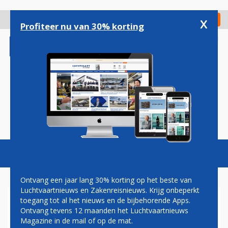
Overslaan
en
x
Digitaal Magazine
Registreer
Check in
naar
Profiteer nu van 30% korting
de
inhoud
gaan
Magazine
Podcasts
Vacatures
Toggl
naviga
Ontvang een jaar lang 30% korting op het beste van
Luchtvaartnieuws en Zakenreisnieuws. Krijg onbeperkt
toegang tot al het nieuws en de bijbehorende Apps.
NAYAK BEVESTIGD ALS
Ontvang tevens 12 maanden het Luchtvaartnieuws
DEELNEMER AAN DE CAREER
Magazine in de mail of op de mat.