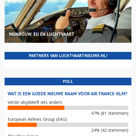
MIJNBOUW, EU EN LUCHTVAART
PARTNERS VAN LUCHTVAARTNIEUWS.NL!
POLL
WAT IS EEN GOEDE NIEUWE NAAM VOOR AIR FRANCE-KLM?
Verzin alsjeblieft iets anders
47% (81 stemmen)
European Airlines Group (EAG)
24% (42 stemmen)