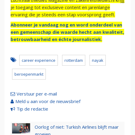
Luchtvaartnieuws Magazine en Zakenreisnieuws.nl krijg
je toegang tot exclusieve content en jarenlange
ervaring die je steeds een stap voorsprong geeft.
Abonneer je vandaag nog en word onderdeel van
een gemeenschap die waarde hecht aan kwaliteit,
betrouwbaarheid en échte journalistiek.
career experience
rotterdam
nayak
beroepenmarkt
Verstuur per e-mail
Meld u aan voor de nieuwsbrief
Tip de redactie
Oorlog of niet: Turkish Airlines blijft maar
groeien