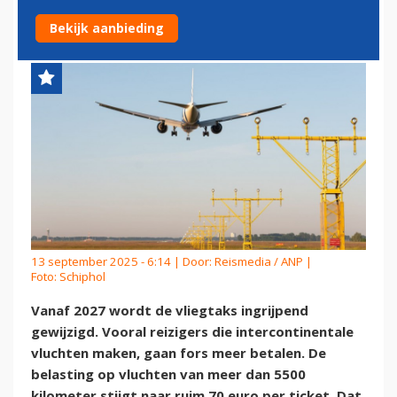
CARIBISCH GEBIED
Bekijk aanbieding
13 september 2025 - 6:14 | Door:
Reismedia / ANP
|
Foto: Schiphol
Vanaf 2027 wordt de vliegtaks ingrijpend
gewijzigd. Vooral reizigers die intercontinentale
vluchten maken, gaan fors meer betalen. De
belasting op vluchten van meer dan 5500
kilometer stijgt naar ruim 70 euro per ticket. Dat