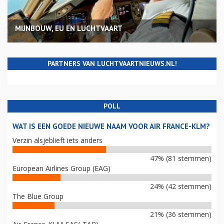
MIJNBOUW, EU EN LUCHTVAART
PARTNERS VAN LUCHTVAARTNIEUWS.NL!
POLL
WAT IS EEN GOEDE NIEUWE NAAM VOOR AIR FRANCE-KLM?
Verzin alsjeblieft iets anders
47% (81 stemmen)
European Airlines Group (EAG)
24% (42 stemmen)
The Blue Group
21% (36 stemmen)