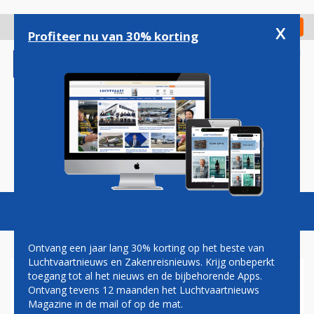
Overslaan
en
x
Digitaal Magazine
Registreer
Check in
naar
Profiteer nu van 30% korting
de
inhoud
gaan
Magazine
Podcasts
Vacatures
Toggl
naviga
Ontvang een jaar lang 30% korting op het beste van
Luchtvaartnieuws en Zakenreisnieuws. Krijg onbeperkt
toegang tot al het nieuws en de bijbehorende Apps.
NEDERLANDSE VLIEGTAKS
Ontvang tevens 12 maanden het Luchtvaartnieuws
FORS HOGER, UITZONDERING
Magazine in de mail of op de mat.