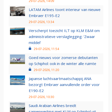
29-07-2026, 14:09
LATAM Airlines toont interieur van nieuwe
Embraer E195-E2
29-07-2026, 13:34
Verscherpt toezicht ILT op KLM E&M om
administratieve verslaglegging: ‘Zwaar
middel’
29-07-2026, 11:54
Goed nieuws voor zomerse debutanten
op Schiphol: ook in de winter alle ruimte
29-07-2026, 11:20
Japanse luchtvaartmaatschappij ANA
bezorgt Embraer aanvullende order voor
E190-E2
29-07-2026, 10:30
Saudi Arabian Airlines breidt
samenwerking met KLM op Schiphol uit