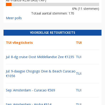
Air-France-KLM-SAS(-TAP)
6% (11 stemmen)
Totaal aantal stemmen: 170
Meer polls
VOORDELIGE RETOURTICKETS
TUI vliegtickets
TUI
Jul: 8-dg cruise Oost Middellandse Zee €1235
TUI
Jul: 9-daagse Chogogo Dive & Beach Curacao
TUI
€1056
Sep: Amsterdam - Curacao €569
TUI
Sep: Amsterdam - Aruba €614
TUI