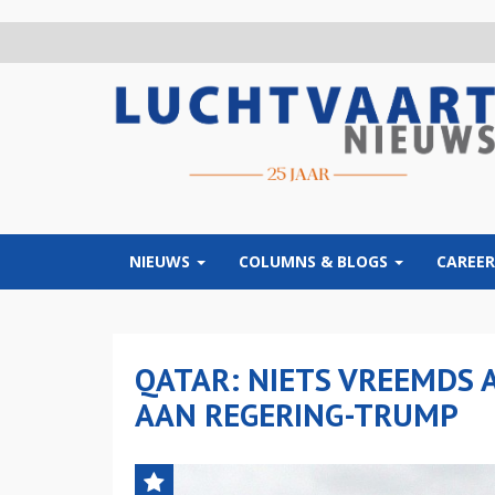
Overslaan
en
naar
de
inhoud
gaan
NIEUWS
COLUMNS & BLOGS
CAREER
QATAR: NIETS VREEMDS 
AAN REGERING-TRUMP