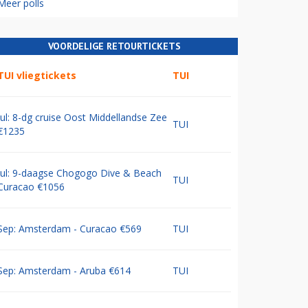
Meer polls
VOORDELIGE RETOURTICKETS
TUI vliegtickets
TUI
Jul: 8-dg cruise Oost Middellandse Zee
TUI
€1235
Jul: 9-daagse Chogogo Dive & Beach
TUI
Curacao €1056
Sep: Amsterdam - Curacao €569
TUI
Sep: Amsterdam - Aruba €614
TUI