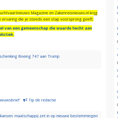
Luchtvaartnieuws Magazine en Zakenreisnieuws.nl krijg
e ervaring die je steeds een stap voorsprong geeft.
el van een gemeenschap die waarde hecht aan
listiek.
r schenking Boeing 747 aan Trump
nieuwsbrief
Tip de redactie
ansen: maatschappij zet in op nieuwe bestemmingen