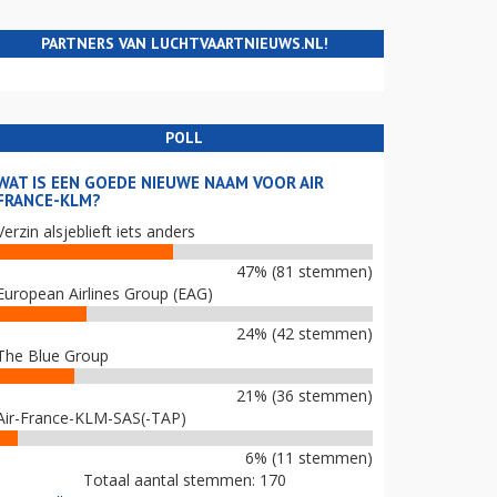
PARTNERS VAN LUCHTVAARTNIEUWS.NL!
POLL
WAT IS EEN GOEDE NIEUWE NAAM VOOR AIR
FRANCE-KLM?
Verzin alsjeblieft iets anders
47% (81 stemmen)
European Airlines Group (EAG)
24% (42 stemmen)
The Blue Group
21% (36 stemmen)
Air-France-KLM-SAS(-TAP)
6% (11 stemmen)
Totaal aantal stemmen: 170