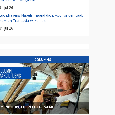
31 jul 26
Luchthavens Napels maand dicht voor onderhoud:
KLM en Transavia wijken uit
31 jul 26
COLUMNS
MIJNBOUW, EU EN LUCHTVAART