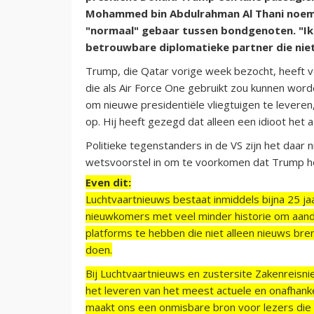
Mohammed bin Abdulrahman Al Thani noemd
"normaal" gebaar tussen bondgenoten. "Ik 
betrouwbare diplomatieke partner die niet
Trump, die Qatar vorige week bezocht, heeft
die als Air Force One gebruikt zou kunnen word
om nieuwe presidentiële vliegtuigen te leveren
op. Hij heeft gezegd dat alleen een idioot het
Politieke tegenstanders in de VS zijn het daa
wetsvoorstel in om te voorkomen dat Trump het
Even dit:
Luchtvaartnieuws bestaat inmiddels bijna 25 jaa
nieuwkomers met veel minder historie om aand
platforms te hebben die niet alleen nieuws bre
doen.
Bij Luchtvaartnieuws en zustersite Zakenreisn
het leveren van het meest actuele en onafhankel
maakt ons een onmisbare bron voor lezers die g