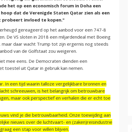
e het op een economisch forum in Doha een
hoop dat de Verenigde Staten Qatar zien als een
 probeert invloed te kopen."
 verheugd gereageerd op het aanbod voor een 747-8
en. De VS sloten in 2018 een miljardendeal met Boeing
, maar daar wacht Trump tot zijn ergernis nog steeds
 aanbod van de Golfstaat zou weigeren.
r niet mee eens. De Democraten dienden een
 toestel uit Qatar in gebruik kan nemen.
r. In een tijd waarin talloze vergelijkbare bronnen en
acht schreeuwen, is het belangrijk om betrouwbare
ngen, maar ook perspectief en verhalen die er echt toe
ieuws vind je die betrouwbaarheid. Onze toewijding aan
ijke nieuws over de luchtvaart- en (zaken)reisindustrie
raag een stap voor willen blijven.