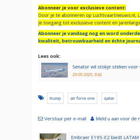
Abonneer je voor exclusieve content:
Door je te abonneren op Luchtvaartnieuws.nl, 
je toegang tot exclusieve content en jarenlang
Abonneer je vandaag nog en word onderde
kwaliteit, betrouwbaarheid en échte journa
Lees ook:
Senator wil stokje steken voo
20-05-2025, 9:42
trump
air force one
qatar
Verstuur per e-mail
Meld u aan voor de 
Embraer E195-E2 biedt LATAM k