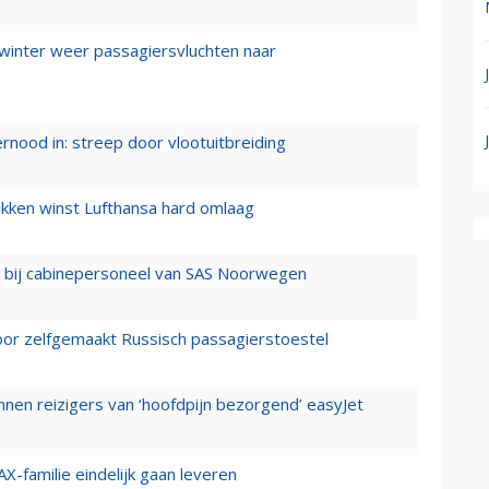
 winter weer passagiersvluchten naar
ernood in: streep door vlootuitbreiding
ukken winst Lufthansa hard omlaag
 bij cabinepersoneel van SAS Noorwegen
voor zelfgemaakt Russisch passagierstoestel
nen reizigers van ‘hoofdpijn bezorgend’ easyJet
X-familie eindelijk gaan leveren