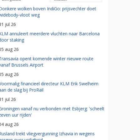
Donkere wolken boven IndiGo: prijsvechter doet
widebody-vloot weg
31 jul 26
KLM annuleert meerdere vluchten naar Barcelona
door staking
05 aug 26
Transavia opent komende winter nieuwe route
vanaf Brussels Airport
05 aug 26
Voormalig financieel directeur KLM Erik Swelheim
aan de slag bij ProRail
31 jul 26
Groningen vanaf nu verbonden met Esbjerg: 'scheelt
zeven uur rijden'
04 aug 26
Rusland trekt vliegvergunning Izhavia in wegens
zorgen over veiligheid