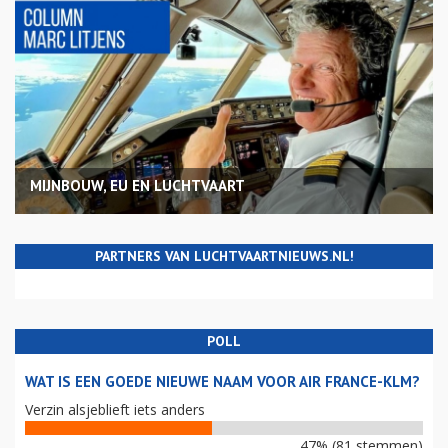
MIJNBOUW, EU EN LUCHTVAART
PARTNERS VAN LUCHTVAARTNIEUWS.NL!
POLL
WAT IS EEN GOEDE NIEUWE NAAM VOOR AIR FRANCE-KLM?
Verzin alsjeblieft iets anders
47% (81 stemmen)