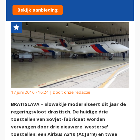
EN FOKKER 100'S
Bekijk aanbieding
17 juni 2016 - 16:24 | Door:
onze redactie
BRATISLAVA – Slowakije moderniseert dit jaar de
regeringsvloot drastisch. De huidige drie
toestellen van Sovjet-fabricaat worden
vervangen door drie nieuwere 'westerse'
toestellen: een Airbus A319 (ACJ319) en twee