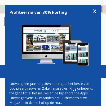
Overslaan
en
x
Digitaal Magazine
Registreer
Check in
naar
Profiteer nu van 30% korting
de
inhoud
gaan
Magazine
Podcasts
Vacatures
Toggl
naviga
Ontvang een jaar lang 30% korting op het beste van
Luchtvaartnieuws en Zakenreisnieuws. Krijg onbeperkt
toegang tot al het nieuws en de bijbehorende Apps.
SLOWAKIJE VERNIEUWT
Ontvang tevens 12 maanden het Luchtvaartnieuws
REGERINGSVLOOT MET ACJ
Magazine in de mail of op de mat.