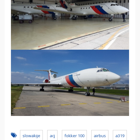
slowakije
acj
fokker 100
airbus
a319