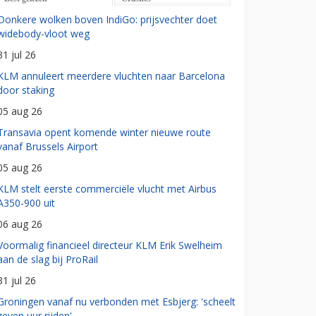
Donkere wolken boven IndiGo: prijsvechter doet
widebody-vloot weg
31 jul 26
KLM annuleert meerdere vluchten naar Barcelona
door staking
05 aug 26
Transavia opent komende winter nieuwe route
vanaf Brussels Airport
05 aug 26
KLM stelt eerste commerciële vlucht met Airbus
A350-900 uit
06 aug 26
Voormalig financieel directeur KLM Erik Swelheim
aan de slag bij ProRail
31 jul 26
Groningen vanaf nu verbonden met Esbjerg: 'scheelt
zeven uur rijden'