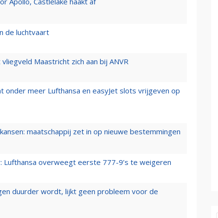
 Apollo, Castlelake haakt af
n de luchtvaart
t vliegveld Maastricht zich aan bij ANVR
t onder meer Lufthansa en easyJet slots vrijgeven op
ansen: maatschappij zet in op nieuwe bestemmingen
er: Lufthansa overweegt eerste 777-9’s te weigeren
iegen duurder wordt, lijkt geen probleem voor de