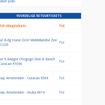
Meer polls
VOORDELIGE RETOURTICKETS
TUI vliegtickets
TUI
Jul: 8-dg cruise Oost Middellandse Zee
TUI
€1235
Jul: 9-daagse Chogogo Dive & Beach
TUI
Curacao €1056
Sep: Amsterdam - Curacao €569
TUI
Sep: Amsterdam - Aruba €614
TUI