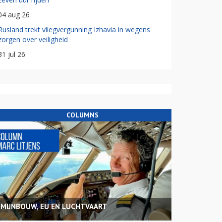
04 aug 26
Rusland trekt vliegvergunning Izhavia in wegens
zorgen over veiligheid
31 jul 26
COLUMNS
MIJNBOUW, EU EN LUCHTVAART