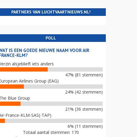
PARTNERS VAN LUCHTVAARTNIEUWS.NL!
POLL
WAT IS EEN GOEDE NIEUWE NAAM VOOR AIR
FRANCE-KLM?
Verzin alsjeblieft iets anders
47% (81 stemmen)
European Airlines Group (EAG)
24% (42 stemmen)
The Blue Group
21% (36 stemmen)
Air-France-KLM-SAS(-TAP)
6% (11 stemmen)
Totaal aantal stemmen: 170