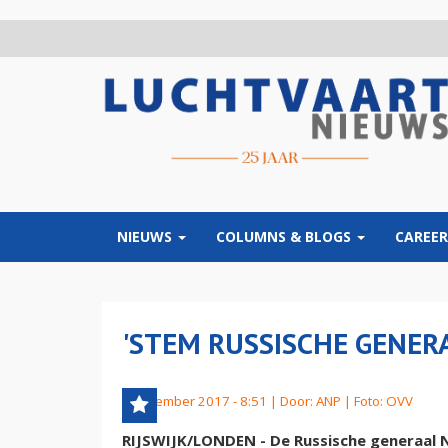
Overslaan
en
naar
de
inhoud
gaan
NIEUWS
COLUMNS & BLOGS
CAREER
'STEM RUSSISCHE GENER
8 december 2017 - 8:51 | Door:
ANP
| Foto: OVV
RIJSWIJK/LONDEN - De Russische generaal Ni