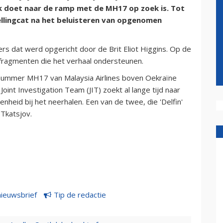
k doet naar de ramp met de MH17 op zoek is. Tot
ellingcat na het beluisteren van opgenomen
gers dat werd opgericht door de Brit Eliot Higgins. Op de
sfragmenten die het verhaal ondersteunen.
tnummer MH17 van Malaysia Airlines boven Oekraïne
oint Investigation Team (JIT) zoekt al lange tijd naar
eid bij het neerhalen. Een van de twee, die 'Delfin'
 Tkatsjov.
nieuwsbrief
Tip de redactie