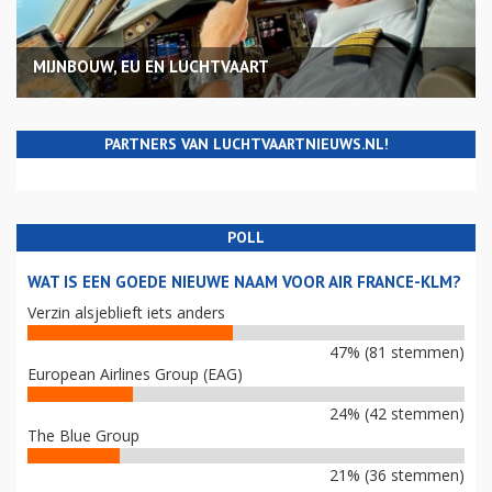
MIJNBOUW, EU EN LUCHTVAART
PARTNERS VAN LUCHTVAARTNIEUWS.NL!
POLL
WAT IS EEN GOEDE NIEUWE NAAM VOOR AIR FRANCE-KLM?
Verzin alsjeblieft iets anders
47% (81 stemmen)
European Airlines Group (EAG)
24% (42 stemmen)
The Blue Group
21% (36 stemmen)