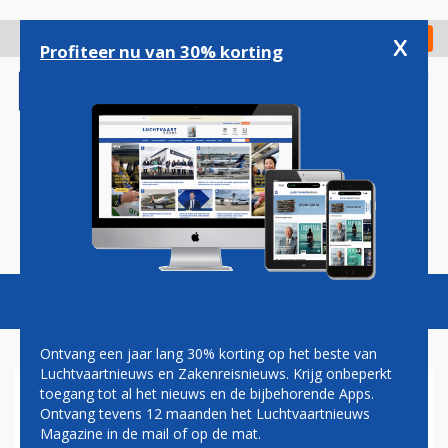
Overslaan
en
x
Digitaal Magazine
Registreer
Check in
naar
Profiteer nu van 30% korting
de
inhoud
gaan
Magazine
Podcasts
Vacatures
Toggl
naviga
Ontvang een jaar lang 30% korting op het beste van
Luchtvaartnieuws en Zakenreisnieuws. Krijg onbeperkt
toegang tot al het nieuws en de bijbehorende Apps.
VNC NEEMT AFSCHEID VAN
Ontvang tevens 12 maanden het Luchtvaartnieuws
INGRID BRAMA
Magazine in de mail of op de mat.