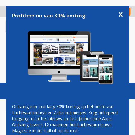
Overslaan
en
x
Digitaal Magazine
Registreer
Check in
naar
Profiteer nu van 30% korting
de
inhoud
gaan
Magazine
Podcasts
Vacatures
Toggl
naviga
Ontvang een jaar lang 30% korting op het beste van
Luchtvaartnieuws en Zakenreisnieuws. Krijg onbeperkt
toegang tot al het nieuws en de bijbehorende Apps.
100 EURO
Ontvang tevens 12 maanden het Luchtvaartnieuws
Magazine in de mail of op de mat.