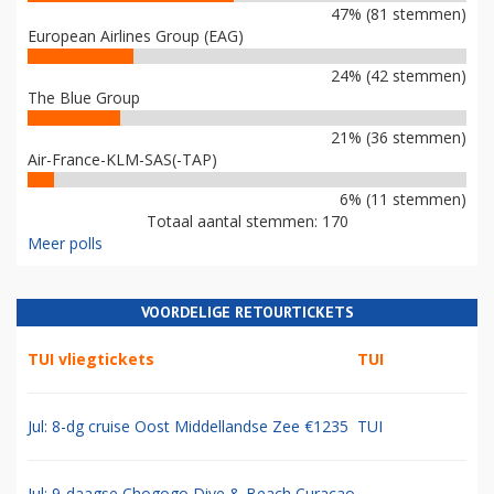
47% (81 stemmen)
European Airlines Group (EAG)
24% (42 stemmen)
The Blue Group
21% (36 stemmen)
Air-France-KLM-SAS(-TAP)
6% (11 stemmen)
Totaal aantal stemmen: 170
Meer polls
VOORDELIGE RETOURTICKETS
TUI vliegtickets
TUI
Jul: 8-dg cruise Oost Middellandse Zee €1235
TUI
Jul: 9-daagse Chogogo Dive & Beach Curacao