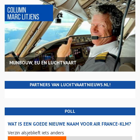
MIJNBOUW, EU EN LUCHTVAART
PARTNERS VAN LUCHTVAARTNIEUWS.NL!
POLL
WAT IS EEN GOEDE NIEUWE NAAM VOOR AIR FRANCE-KLM?
Verzin alsjeblieft iets anders