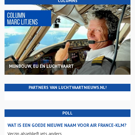
COLUMNS
MIJNBOUW, EU EN LUCHTVAART
PARTNERS VAN LUCHTVAARTNIEUWS.NL!
POLL
WAT IS EEN GOEDE NIEUWE NAAM VOOR AIR FRANCE-KLM?
Verzin alsjeblieft iets anders