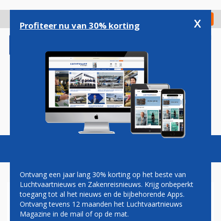
Overslaan
en
x
Digitaal Magazine
Registreer
Check in
naar
Profiteer nu van 30% korting
de
inhoud
gaan
Magazine
Podcasts
Vacatures
Toggl
naviga
Ontvang een jaar lang 30% korting op het beste van
Luchtvaartnieuws en Zakenreisnieuws. Krijg onbeperkt
toegang tot al het nieuws en de bijbehorende Apps.
737 MAX
Ontvang tevens 12 maanden het Luchtvaartnieuws
Magazine in de mail of op de mat.