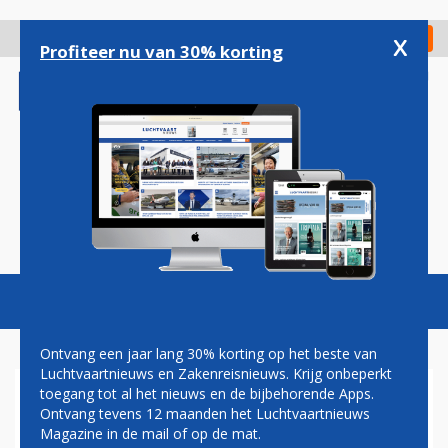
Overslaan
en
x
Digitaal Magazine
Registreer
Check in
naar
Profiteer nu van 30% korting
de
inhoud
gaan
Magazine
Podcasts
Vacatures
Toggl
naviga
Ontvang een jaar lang 30% korting op het beste van
Luchtvaartnieuws en Zakenreisnieuws. Krijg onbeperkt
toegang tot al het nieuws en de bijbehorende Apps.
737 MAX
Ontvang tevens 12 maanden het Luchtvaartnieuws
Magazine in de mail of op de mat.