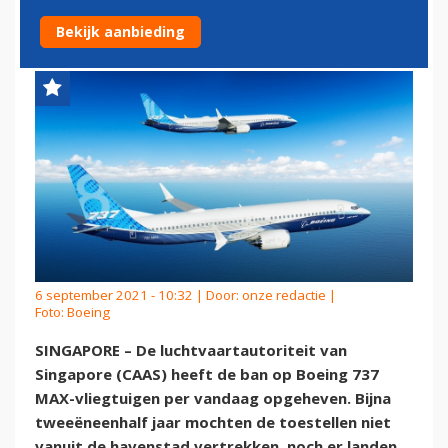
MALEISIË WEER VLIEGEN
Bekijk aanbieding
6 september 2021 - 10:32 | Door:
onze redactie
|
Foto: Boeing
SINGAPORE – De luchtvaartautoriteit van
Singapore (CAAS) heeft de ban op Boeing 737
MAX-vliegtuigen per vandaag opgeheven. Bijna
tweeëneenhalf jaar mochten de toestellen niet
vanuit de havenstad vertrekken, noch er landen.