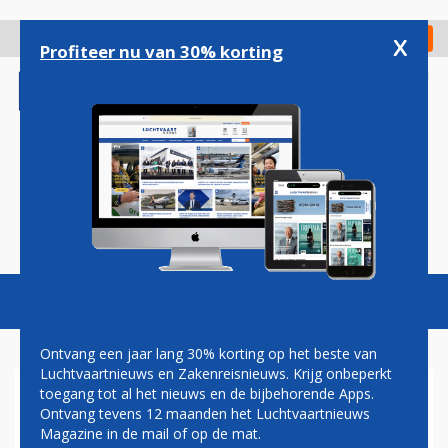
Overslaan
en
x
Digitaal Magazine
Registreer
Check in
naar
Profiteer nu van 30% korting
de
inhoud
gaan
Magazine
Podcasts
Vacatures
Toggl
naviga
Ontvang een jaar lang 30% korting op het beste van
Luchtvaartnieuws en Zakenreisnieuws. Krijg onbeperkt
toegang tot al het nieuws en de bijbehorende Apps.
BOEING 737 MAX MAG NU
Ontvang tevens 12 maanden het Luchtvaartnieuws
OOK IN SINGAPORE EN
Magazine in de mail of op de mat.