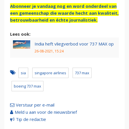
Abonneer je vandaag nog en word onderdeel van
een gemeenschap die waarde hecht aan kwaliteit,
betrouwbaarheid en échte journalistiek.
Lees ook:
India heft vliegverbod voor 737 MAX op
26-08-2021, 15:24
sia
singapore airlines
737 max
boeing 737 max
Verstuur per e-mail
Meld u aan voor de nieuwsbrief
Tip de redactie