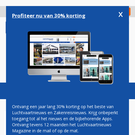
Overslaan
en
x
Digitaal Magazine
Registreer
Check in
naar
Profiteer nu van 30% korting
de
inhoud
gaan
Magazine
Podcasts
Vacatures
Toggl
naviga
Ontvang een jaar lang 30% korting op het beste van
Luchtvaartnieuws en Zakenreisnieuws. Krijg onbeperkt
toegang tot al het nieuws en de bijbehorende Apps.
TOPMANAGERS BOEING
Ontvang tevens 12 maanden het Luchtvaartnieuws
VLOGEN PRIVÉ VOOR 1,9
Magazine in de mail of op de mat.