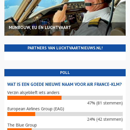
MIJNBOUW, EU EN LUCHTVAART
PARTNERS VAN LUCHTVAARTNIEUWS.NL!
POLL
WAT IS EEN GOEDE NIEUWE NAAM VOOR AIR FRANCE-KLM?
Verzin alsjeblieft iets anders
47% (81 stemmen)
European Airlines Group (EAG)
24% (42 stemmen)
The Blue Group