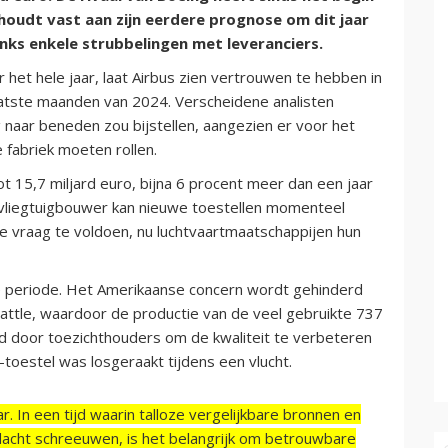
 houdt vast aan zijn eerdere prognose om dit jaar
anks enkele strubbelingen met leveranciers.
 het hele jaar, laat Airbus zien vertrouwen te hebben in
laatste maanden van 2024. Verscheidene analisten
g naar beneden zou bijstellen, aangezien er voor het
 fabriek moeten rollen.
t 15,7 miljard euro, bijna 6 procent meer dan een jaar
 vliegtuigbouwer kan nieuwe toestellen momenteel
e vraag te voldoen, nu luchtvaartmaatschappijen hun
ke periode. Het Amerikaanse concern wordt gehinderd
Seattle, waardoor de productie van de veel gebruikte 737
gd door toezichthouders om de kwaliteit te verbeteren
-toestel was losgeraakt tijdens een vlucht.
r. In een tijd waarin talloze vergelijkbare bronnen en
acht schreeuwen, is het belangrijk om betrouwbare