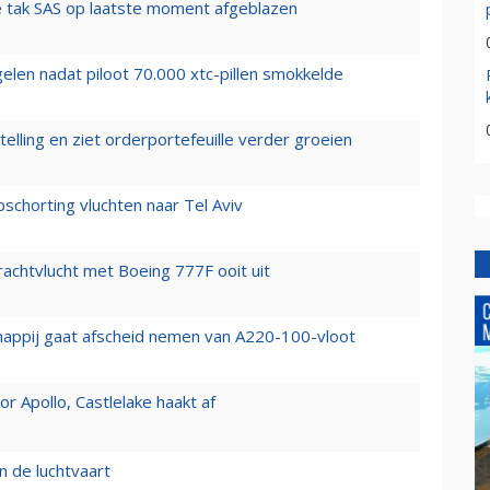
 tak SAS op laatste moment afgeblazen
elen nadat piloot 70.000 xtc-pillen smokkelde
elling en ziet orderportefeuille verder groeien
chorting vluchten naar Tel Aviv
vrachtvlucht met Boeing 777F ooit uit
happij gaat afscheid nemen van A220-100-vloot
 Apollo, Castlelake haakt af
n de luchtvaart