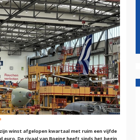
a
zijn winst afgelopen kwartaal met ruim een vijfde
d euro. De rivaal van Boeing heeft sinds het begin