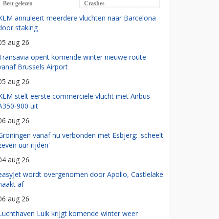
Best gelezen
Crashes
KLM annuleert meerdere vluchten naar Barcelona
door staking
05 aug 26
Transavia opent komende winter nieuwe route
vanaf Brussels Airport
05 aug 26
KLM stelt eerste commerciële vlucht met Airbus
A350-900 uit
06 aug 26
Groningen vanaf nu verbonden met Esbjerg: 'scheelt
zeven uur rijden'
04 aug 26
easyJet wordt overgenomen door Apollo, Castlelake
haakt af
06 aug 26
Luchthaven Luik krijgt komende winter weer