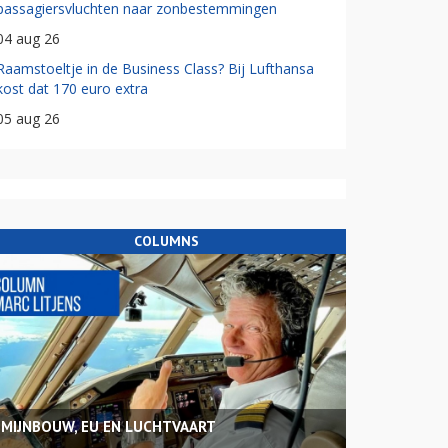
passagiersvluchten naar zonbestemmingen
04 aug 26
Raamstoeltje in de Business Class? Bij Lufthansa
kost dat 170 euro extra
05 aug 26
COLUMNS
MIJNBOUW, EU EN LUCHTVAART