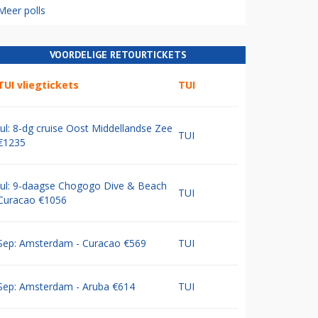
Meer polls
VOORDELIGE RETOURTICKETS
TUI vliegtickets
TUI
Jul: 8-dg cruise Oost Middellandse Zee
TUI
€1235
Jul: 9-daagse Chogogo Dive & Beach
TUI
Curacao €1056
Sep: Amsterdam - Curacao €569
TUI
Sep: Amsterdam - Aruba €614
TUI