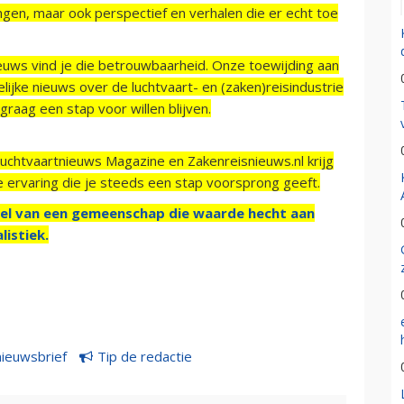
ngen, maar ook perspectief en verhalen die er echt toe
ieuws vind je die betrouwbaarheid. Onze toewijding aan
ijke nieuws over de luchtvaart- en (zaken)reisindustrie
raag een stap voor willen blijven.
Luchtvaartnieuws Magazine en Zakenreisnieuws.nl krijg
e ervaring die je steeds een stap voorsprong geeft.
el van een gemeenschap die waarde hecht aan
listiek.
nieuwsbrief
Tip de redactie