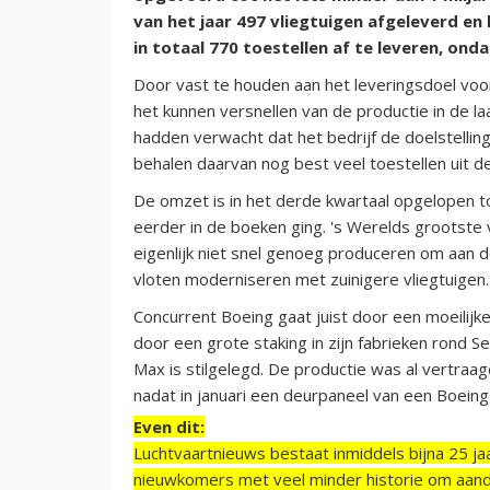
van het jaar 497 vliegtuigen afgeleverd en
in totaal 770 toestellen af te leveren, ond
Door vast te houden aan het leveringsdoel voor
het kunnen versnellen van de productie in de 
hadden verwacht dat het bedrijf de doelstellin
behalen daarvan nog best veel toestellen uit de
De omzet is in het derde kwartaal opgelopen to
eerder in de boeken ging. 's Werelds grootste
eigenlijk niet snel genoeg produceren om aan d
vloten moderniseren met zuinigere vliegtuigen.
Concurrent Boeing gaat juist door een moeilij
door een grote staking in zijn fabrieken rond 
Max is stilgelegd. De productie was al vertraa
nadat in januari een deurpaneel van een Boeing
Even dit:
Luchtvaartnieuws bestaat inmiddels bijna 25 jaa
nieuwkomers met veel minder historie om aand