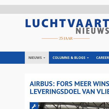
Overslaan
en
naar
de
inhoud
gaan
NIEUWS
COLUMNS & BLOGS
CAREER
AIRBUS: FORS MEER WIN
LEVERINGSDOEL VAN VLI