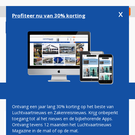
Overslaan
en
x
Digitaal Magazine
Registreer
Check in
naar
Profiteer nu van 30% korting
de
inhoud
gaan
Magazine
Podcasts
Vacatures
Toggl
naviga
Ontvang een jaar lang 30% korting op het beste van
Luchtvaartnieuws en Zakenreisnieuws. Krijg onbeperkt
toegang tot al het nieuws en de bijbehorende Apps.
BOEING WAARSCHUWT
Ontvang tevens 12 maanden het Luchtvaartnieuws
KLANTEN VOOR VERTRAGING
Magazine in de mail of op de mat.