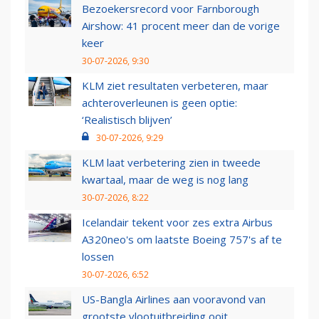
Bezoekersrecord voor Farnborough
Airshow: 41 procent meer dan de vorige
keer
30-07-2026, 9:30
KLM ziet resultaten verbeteren, maar
achteroverleunen is geen optie:
‘Realistisch blijven’
30-07-2026, 9:29
KLM laat verbetering zien in tweede
kwartaal, maar de weg is nog lang
30-07-2026, 8:22
Icelandair tekent voor zes extra Airbus
A320neo's om laatste Boeing 757's af te
lossen
30-07-2026, 6:52
US-Bangla Airlines aan vooravond van
grootste vlootuitbreiding ooit