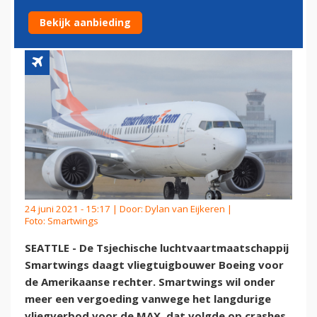
PROBLEMATIEK
Bekijk aanbieding
24 juni 2021 - 15:17 | Door:
Dylan van Eijkeren
|
Foto: Smartwings
SEATTLE - De Tsjechische luchtvaartmaatschappij
Smartwings daagt vliegtuigbouwer Boeing voor
de Amerikaanse rechter. Smartwings wil onder
meer een vergoeding vanwege het langdurige
vliegverbod voor de MAX, dat volgde op crashes