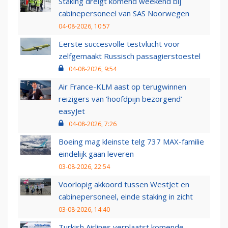
Staking dreigt komend weekend bij
cabinepersoneel van SAS Noorwegen
04-08-2026, 10:57
Eerste succesvolle testvlucht voor
zelfgemaakt Russisch passagierstoestel
04-08-2026, 9:54
Air France-KLM aast op terugwinnen
reizigers van ‘hoofdpijn bezorgend’
easyJet
04-08-2026, 7:26
Boeing mag kleinste telg 737 MAX-familie
eindelijk gaan leveren
03-08-2026, 22:54
Voorlopig akkoord tussen WestJet en
cabinepersoneel, einde staking in zicht
03-08-2026, 14:40
Turkish Airlines verplaatst komende