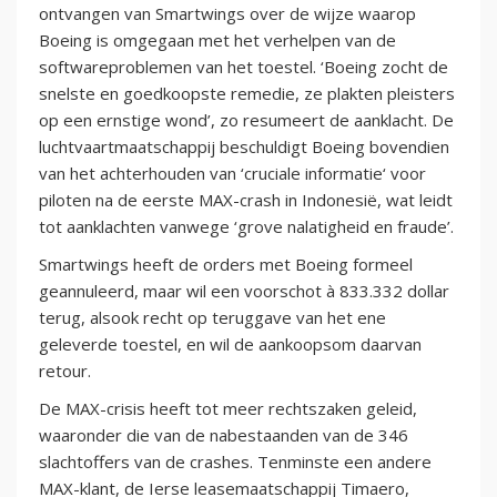
ontvangen van Smartwings over de wijze waarop
Boeing is omgegaan met het verhelpen van de
softwareproblemen van het toestel. ‘Boeing zocht de
snelste en goedkoopste remedie, ze plakten pleisters
op een ernstige wond’, zo resumeert de aanklacht. De
luchtvaartmaatschappij beschuldigt Boeing bovendien
van het achterhouden van ‘cruciale informatie‘ voor
piloten na de eerste MAX-crash in Indonesië, wat leidt
tot aanklachten vanwege ‘grove nalatigheid en fraude’.
Smartwings heeft de orders met Boeing formeel
geannuleerd, maar wil een voorschot à 833.332 dollar
terug, alsook recht op teruggave van het ene
geleverde toestel, en wil de aankoopsom daarvan
retour.
De MAX-crisis heeft tot meer rechtszaken geleid,
waaronder die van de nabestaanden van de 346
slachtoffers van de crashes. Tenminste een andere
MAX-klant, de Ierse leasemaatschappij Timaero,