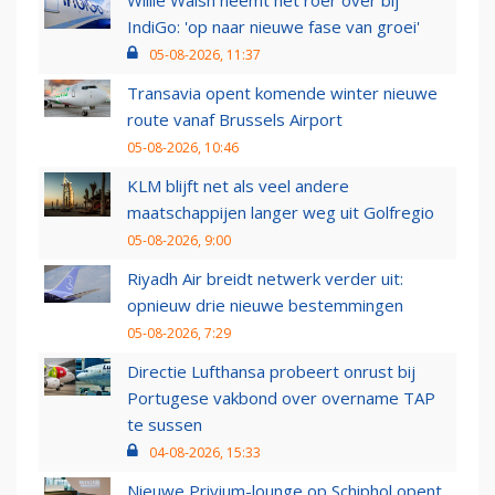
Willie Walsh neemt het roer over bij
IndiGo: 'op naar nieuwe fase van groei'
05-08-2026, 11:37
Transavia opent komende winter nieuwe
route vanaf Brussels Airport
05-08-2026, 10:46
KLM blijft net als veel andere
maatschappijen langer weg uit Golfregio
05-08-2026, 9:00
Riyadh Air breidt netwerk verder uit:
opnieuw drie nieuwe bestemmingen
05-08-2026, 7:29
Directie Lufthansa probeert onrust bij
Portugese vakbond over overname TAP
te sussen
04-08-2026, 15:33
Nieuwe Privium-lounge op Schiphol opent