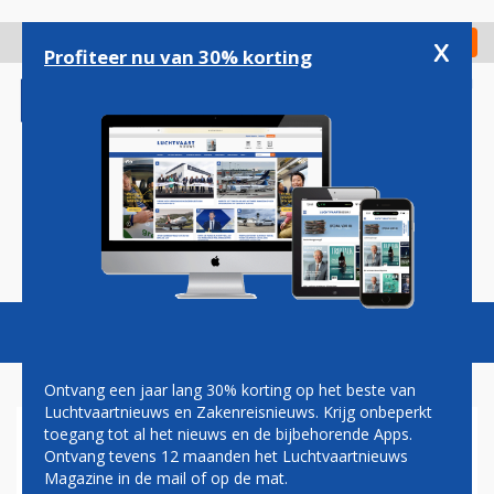
Overslaan
en
x
Digitaal Magazine
Registreer
Check in
naar
Profiteer nu van 30% korting
de
inhoud
gaan
Magazine
Podcasts
Vacatures
Toggl
naviga
Ontvang een jaar lang 30% korting op het beste van
Luchtvaartnieuws en Zakenreisnieuws. Krijg onbeperkt
toegang tot al het nieuws en de bijbehorende Apps.
9H-BBJ
Ontvang tevens 12 maanden het Luchtvaartnieuws
Magazine in de mail of op de mat.