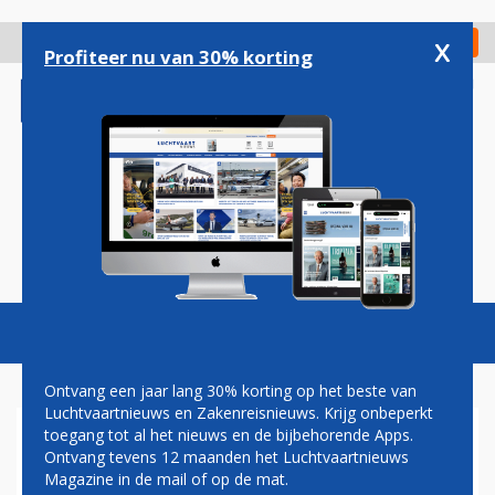
Overslaan
en
x
Digitaal Magazine
Registreer
Check in
naar
Profiteer nu van 30% korting
de
inhoud
gaan
Magazine
Podcasts
Vacatures
Toggl
naviga
Ontvang een jaar lang 30% korting op het beste van
Luchtvaartnieuws en Zakenreisnieuws. Krijg onbeperkt
toegang tot al het nieuws en de bijbehorende Apps.
A330MRTT
Ontvang tevens 12 maanden het Luchtvaartnieuws
Magazine in de mail of op de mat.