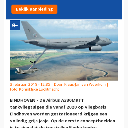
A330
Bekijk aanbieding
3 februari 2018 - 12:35 | Door:
Klaas-Jan van Woerkom
|
Foto: Koninklijke Luchtmacht
EINDHOVEN - De Airbus A330MRTT
tankvliegtuigen die vanaf 2020 op vliegbasis
Eindhoven worden gestationeerd krijgen een
volledig grijs jasje. Op de eerste conceptbeelden
is te zien dat de toestellen Nederlandse