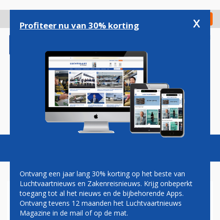
Overslaan
en
x
Digitaal Magazine
Registreer
Check in
naar
Profiteer nu van 30% korting
de
inhoud
gaan
Magazine
Podcasts
Vacatures
Toggl
naviga
Ontvang een jaar lang 30% korting op het beste van
Luchtvaartnieuws en Zakenreisnieuws. Krijg onbeperkt
toegang tot al het nieuws en de bijbehorende Apps.
LUCHTMACHT ONTHULT
Ontvang tevens 12 maanden het Luchtvaartnieuws
'KLEUREN' NIEUWE AIRBUS
Magazine in de mail of op de mat.