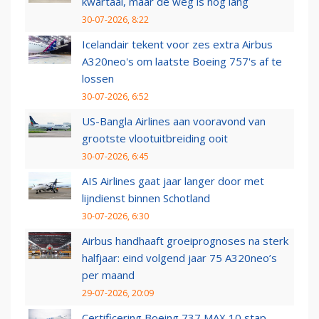
kwartaal, maar de weg is nog lang
30-07-2026, 8:22
Icelandair tekent voor zes extra Airbus
A320neo's om laatste Boeing 757's af te
lossen
30-07-2026, 6:52
US-Bangla Airlines aan vooravond van
grootste vlootuitbreiding ooit
30-07-2026, 6:45
AIS Airlines gaat jaar langer door met
lijndienst binnen Schotland
30-07-2026, 6:30
Airbus handhaaft groeiprognoses na sterk
halfjaar: eind volgend jaar 75 A320neo’s
per maand
29-07-2026, 20:09
Certificering Boeing 737 MAX 10 stap