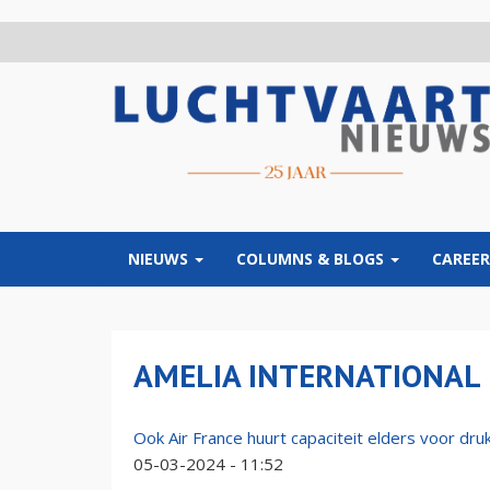
Overslaan
en
naar
de
inhoud
gaan
NIEUWS
COLUMNS & BLOGS
CAREER
AMELIA INTERNATIONAL
Ook Air France huurt capaciteit elders voor dr
05-03-2024 - 11:52