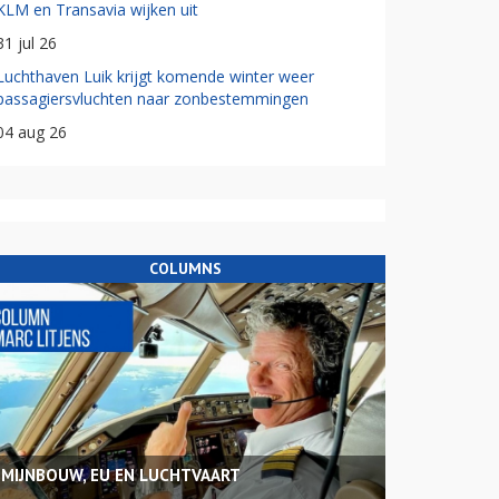
KLM en Transavia wijken uit
31 jul 26
Luchthaven Luik krijgt komende winter weer
passagiersvluchten naar zonbestemmingen
04 aug 26
COLUMNS
MIJNBOUW, EU EN LUCHTVAART