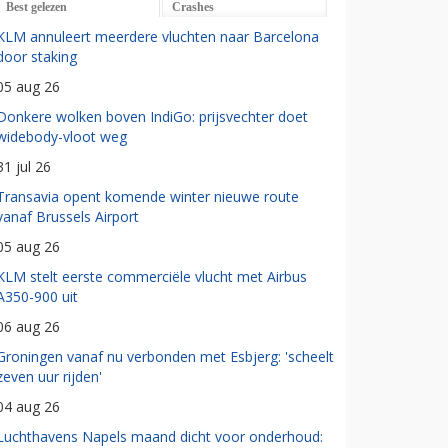
Best gelezen
Crashes
KLM annuleert meerdere vluchten naar Barcelona
door staking
05 aug 26
Donkere wolken boven IndiGo: prijsvechter doet
widebody-vloot weg
31 jul 26
Transavia opent komende winter nieuwe route
vanaf Brussels Airport
05 aug 26
KLM stelt eerste commerciële vlucht met Airbus
A350-900 uit
06 aug 26
Groningen vanaf nu verbonden met Esbjerg: 'scheelt
zeven uur rijden'
04 aug 26
Luchthavens Napels maand dicht voor onderhoud: