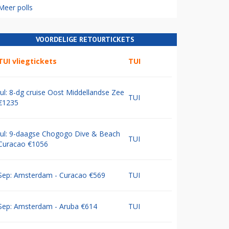
Meer polls
VOORDELIGE RETOURTICKETS
TUI vliegtickets
TUI
Jul: 8-dg cruise Oost Middellandse Zee
TUI
€1235
Jul: 9-daagse Chogogo Dive & Beach
TUI
Curacao €1056
Sep: Amsterdam - Curacao €569
TUI
Sep: Amsterdam - Aruba €614
TUI