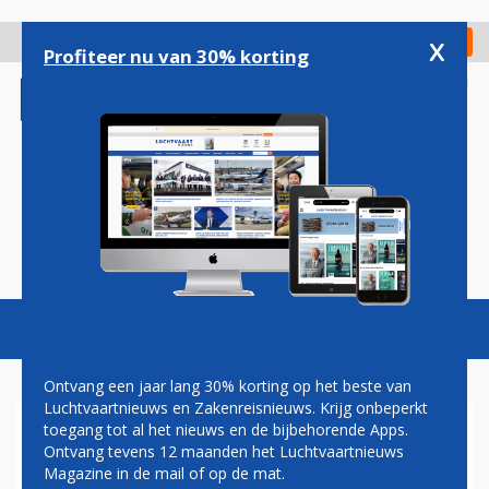
Overslaan
en
x
Digitaal Magazine
Registreer
Check in
naar
Profiteer nu van 30% korting
de
inhoud
gaan
Magazine
Podcasts
Vacatures
Toggl
naviga
Ontvang een jaar lang 30% korting op het beste van
Luchtvaartnieuws en Zakenreisnieuws. Krijg onbeperkt
toegang tot al het nieuws en de bijbehorende Apps.
OOK AIR FRANCE HUURT
Ontvang tevens 12 maanden het Luchtvaartnieuws
CAPACITEIT ELDERS VOOR
Magazine in de mail of op de mat.