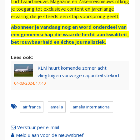
Luchtvaartnieuws Magazine en Zakenreisnieuws.nl krijg
je toegang tot exclusieve content en jarenlange
ervaring die je steeds een stap voorsprong geeft.
Abonneer je vandaag nog en word onderdeel van
een gemeenschap die waarde hecht aan kwaliteit,
betrouwbaarheid en échte journalistiek.
Lees ook:
KLM huurt komende zomer acht
vliegtuigen vanwege capaciteitstekort
04-03-2024, 17:40
air france
amelia
amelia international
Verstuur per e-mail
Meld u aan voor de nieuwsbrief