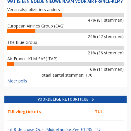
WAT IS EEN GOEDE NIEUWE NAAM VOOR AIR FRANCE-KLM?
Verzin alsjeblieft iets anders
47% (81 stemmen)
European Airlines Group (EAG)
24% (42 stemmen)
The Blue Group
21% (36 stemmen)
Air-France-KLM-SAS(-TAP)
6% (11 stemmen)
Totaal aantal stemmen: 170
Meer polls
VOORDELIGE RETOURTICKETS
TUI vliegtickets
TUI
Jul: 8-dg cruise Oost Middellandse Zee €1235
TUI