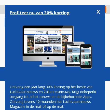
Overslaan
en
x
Digitaal Magazine
Registreer
Check in
naar
Profiteer nu van 30% korting
de
inhoud
gaan
Magazine
Podcasts
Vacatures
Toggl
naviga
Ontvang een jaar lang 30% korting op het beste van
Luchtvaartnieuws en Zakenreisnieuws. Krijg onbeperkt
toegang tot al het nieuws en de bijbehorende Apps.
OOK AIR FRANCE HUURT
Ontvang tevens 12 maanden het Luchtvaartnieuws
CAPACITEIT ELDERS VOOR
Magazine in de mail of op de mat.