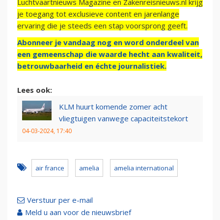
Luchtvaartnieuws Magazine en Zakenreisnieuws.nl krijg
je toegang tot exclusieve content en jarenlange
ervaring die je steeds een stap voorsprong geeft.
Abonneer je vandaag nog en word onderdeel van
een gemeenschap die waarde hecht aan kwaliteit,
betrouwbaarheid en échte journalistiek.
Lees ook:
KLM huurt komende zomer acht
vliegtuigen vanwege capaciteitstekort
04-03-2024, 17:40
air france
amelia
amelia international
Verstuur per e-mail
Meld u aan voor de nieuwsbrief