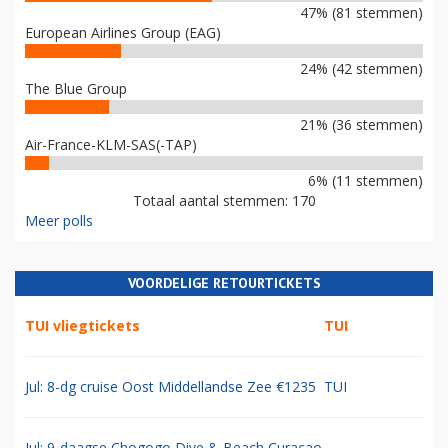
47% (81 stemmen)
European Airlines Group (EAG)
24% (42 stemmen)
The Blue Group
21% (36 stemmen)
Air-France-KLM-SAS(-TAP)
6% (11 stemmen)
Totaal aantal stemmen: 170
Meer polls
VOORDELIGE RETOURTICKETS
TUI vliegtickets
TUI
Jul: 8-dg cruise Oost Middellandse Zee €1235
TUI
Jul: 9-daagse Chogogo Dive & Beach Curacao