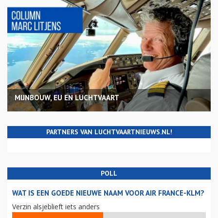
MIJNBOUW, EU EN LUCHTVAART
PARTNERS VAN LUCHTVAARTNIEUWS.NL!
POLL
WAT IS EEN GOEDE NIEUWE NAAM VOOR AIR FRANCE-KLM?
Verzin alsjeblieft iets anders