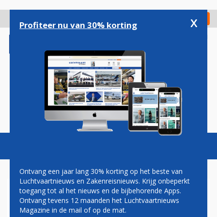
Overslaan
en
x
Digitaal Magazine
Registreer
Check in
naar
Profiteer nu van 30% korting
de
inhoud
gaan
Magazine
Podcasts
Vacatures
Toggl
naviga
Ontvang een jaar lang 30% korting op het beste van
Luchtvaartnieuws en Zakenreisnieuws. Krijg onbeperkt
toegang tot al het nieuws en de bijbehorende Apps.
ANTOINE FOREST
Ontvang tevens 12 maanden het Luchtvaartnieuws
Magazine in de mail of op de mat.