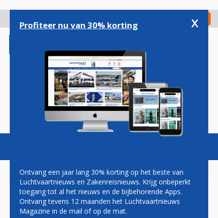
Overslaan
en
x
Digitaal Magazine
Registreer
Check in
naar
Profiteer nu van 30% korting
de
inhoud
gaan
Magazine
Podcasts
Vacatures
Toggl
naviga
Ontvang een jaar lang 30% korting op het beste van
Luchtvaartnieuws en Zakenreisnieuws. Krijg onbeperkt
toegang tot al het nieuws en de bijbehorende Apps.
ANTOINE FOREST
Ontvang tevens 12 maanden het Luchtvaartnieuws
Magazine in de mail of op de mat.