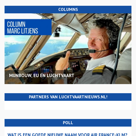
COLUMNS
MIJNBOUW, EU EN LUCHTVAART
PARTNERS VAN LUCHTVAARTNIEUWS.NL!
POLL
WAT IS EEN GOEDE NIEUWE NAAM VOOR AIR FRANCE-KLM?