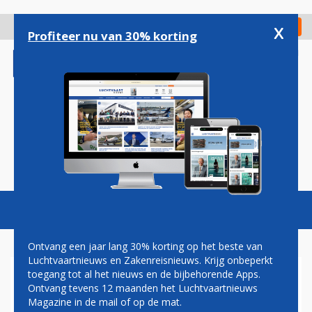
Overslaan
en
x
Digitaal Magazine
Registreer
Check in
naar
Profiteer nu van 30% korting
de
inhoud
gaan
Magazine
Podcasts
Vacatures
Toggl
naviga
Ontvang een jaar lang 30% korting op het beste van
Luchtvaartnieuws en Zakenreisnieuws. Krijg onbeperkt
toegang tot al het nieuws en de bijbehorende Apps.
ARSENAL
Ontvang tevens 12 maanden het Luchtvaartnieuws
Magazine in de mail of op de mat.