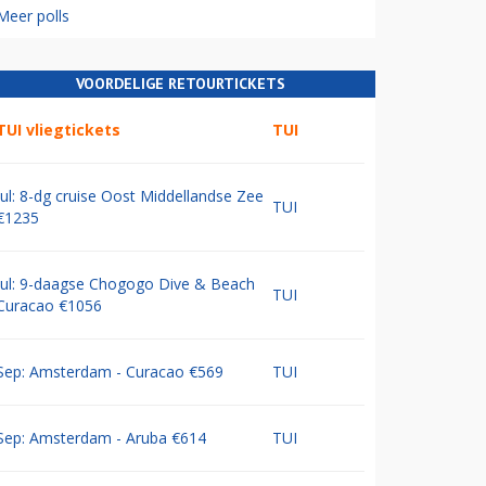
Meer polls
VOORDELIGE RETOURTICKETS
TUI vliegtickets
TUI
Jul: 8-dg cruise Oost Middellandse Zee
TUI
€1235
Jul: 9-daagse Chogogo Dive & Beach
TUI
Curacao €1056
Sep: Amsterdam - Curacao €569
TUI
Sep: Amsterdam - Aruba €614
TUI