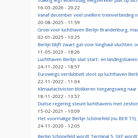
Staking legt woensdag vliegverkeer plat op luch
16-03-2026 - 20:22
Vanaf december veel snellere treinverbinding na
20-08-2025 - 11:59
Groei voor luchthaven Berlijn Brandenburg, ma
02-01-2025 - 10:25
Berlijn blijft zwart gat voor longhaul-vluchten: 
11-05-2023 - 18:26
Luchthaven Berlijn sluit start- en landingsbanen
24-11-2022 - 18:57
Eurowings verdubbelt vloot op luchthaven Berli
22-11-2022 - 11:04
Klimaatactivisten blokkeren toegangsweg naar l
18-11-2022 - 13:57
Duitse regering steunt luchthavens met zesho
15-02-2021 - 10:09
Het voormalige Berlijn Schönefeld (nu BER T5) 
24-11-2020 - 12:05
Berlijn Schönefeld wordt Terminal 5, SXF word