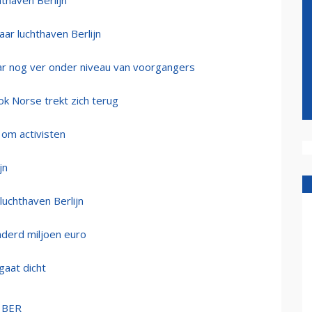
thaven Berlijn
ar luchthaven Berlijn
ar nog ver onder niveau van voorgangers
ook Norse trekt zich terug
 om activisten
jn
uchthaven Berlijn
nderd miljoen euro
gaat dicht
t BER