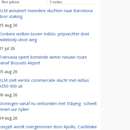
Best gelezen
Crashes
KLM annuleert meerdere vluchten naar Barcelona
door staking
05 aug 26
Donkere wolken boven IndiGo: prijsvechter doet
widebody-vloot weg
31 jul 26
Transavia opent komende winter nieuwe route
vanaf Brussels Airport
05 aug 26
KLM stelt eerste commerciële vlucht met Airbus
A350-900 uit
06 aug 26
Groningen vanaf nu verbonden met Esbjerg: 'scheelt
zeven uur rijden'
04 aug 26
easyJet wordt overgenomen door Apollo, Castlelake