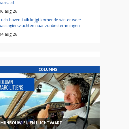
haakt af
06 aug 26
Luchthaven Luik krijgt komende winter weer
passagiersvluchten naar zonbestemmingen
04 aug 26
COLUMNS
MIJNBOUW, EU EN LUCHTVAART