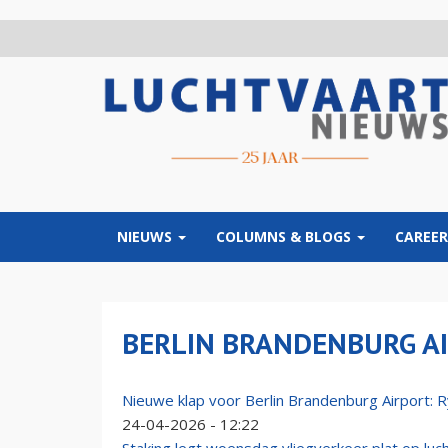
Overslaan
en
naar
de
inhoud
gaan
NIEUWS
COLUMNS & BLOGS
CAREER
BERLIN BRANDENBURG A
Nieuwe klap voor Berlin Brandenburg Airport: R
24-04-2026 - 12:22