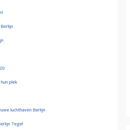
et
Berlijn
jn
020
 hun plek
euwe luchthaven Berlijn
erlijn Tegel