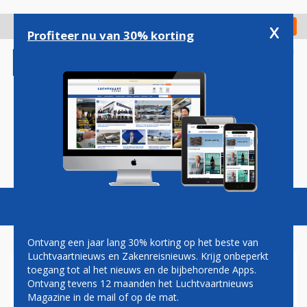
Overslaan
en
x
Digitaal Magazine
Registreer
Check in
naar
Profiteer nu van 30% korting
de
inhoud
gaan
Magazine
Podcasts
Vacatures
Toggl
naviga
Ontvang een jaar lang 30% korting op het beste van
Luchtvaartnieuws en Zakenreisnieuws. Krijg onbeperkt
toegang tot al het nieuws en de bijbehorende Apps.
BEROEP
Ontvang tevens 12 maanden het Luchtvaartnieuws
Magazine in de mail of op de mat.