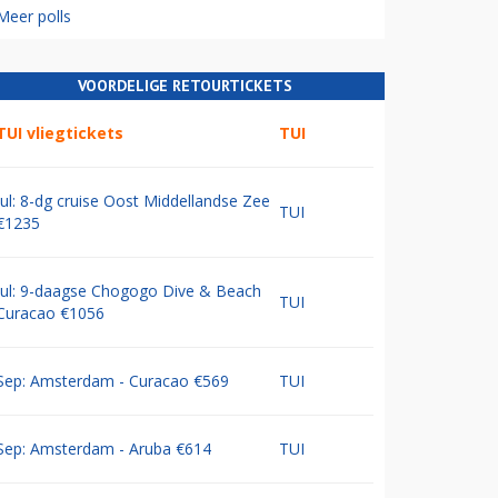
Meer polls
VOORDELIGE RETOURTICKETS
TUI vliegtickets
TUI
Jul: 8-dg cruise Oost Middellandse Zee
TUI
€1235
Jul: 9-daagse Chogogo Dive & Beach
TUI
Curacao €1056
Sep: Amsterdam - Curacao €569
TUI
Sep: Amsterdam - Aruba €614
TUI