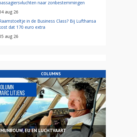
passagiersvluchten naar zonbestemmingen
04 aug 26
Raamstoeltje in de Business Class? Bij Lufthansa
kost dat 170 euro extra
05 aug 26
COLUMNS
MIJNBOUW, EU EN LUCHTVAART