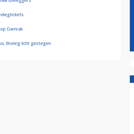
tvaartbeleggers
vliegtickets
t op Damrak
us; Boeing licht gestegen