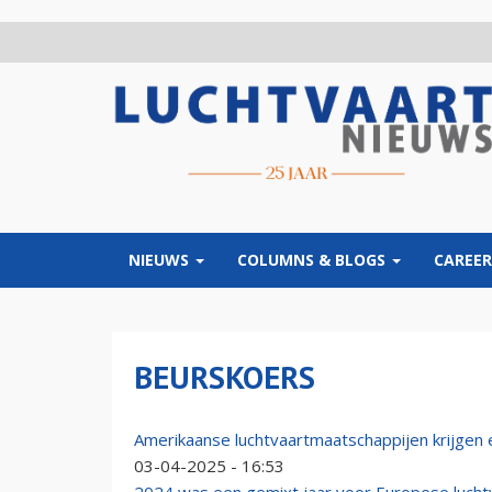
Overslaan
en
naar
de
inhoud
gaan
NIEUWS
COLUMNS & BLOGS
CAREER
BEURSKOERS
Amerikaanse luchtvaartmaatschappijen krijgen 
03-04-2025 - 16:53