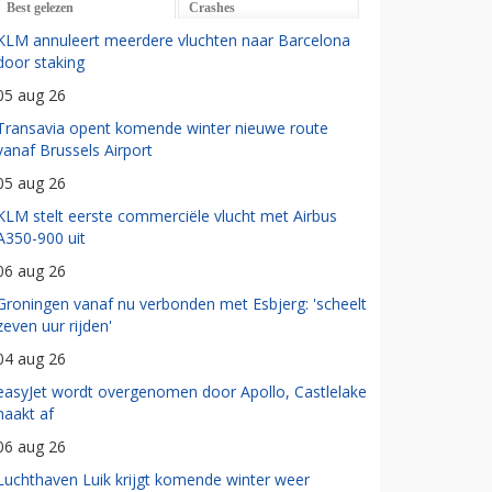
Best gelezen
Crashes
KLM annuleert meerdere vluchten naar Barcelona
door staking
05 aug 26
Transavia opent komende winter nieuwe route
vanaf Brussels Airport
05 aug 26
KLM stelt eerste commerciële vlucht met Airbus
A350-900 uit
06 aug 26
Groningen vanaf nu verbonden met Esbjerg: 'scheelt
zeven uur rijden'
04 aug 26
easyJet wordt overgenomen door Apollo, Castlelake
haakt af
06 aug 26
Luchthaven Luik krijgt komende winter weer