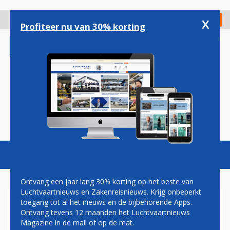
Overslaan
en
x
Digitaal Magazine
Registreer
Check in
naar
Profiteer nu van 30% korting
de
inhoud
gaan
Magazine
Podcasts
Vacatures
Toggl
naviga
Ontvang een jaar lang 30% korting op het beste van
Luchtvaartnieuws en Zakenreisnieuws. Krijg onbeperkt
toegang tot al het nieuws en de bijbehorende Apps.
BLOKKADE
Ontvang tevens 12 maanden het Luchtvaartnieuws
Magazine in de mail of op de mat.