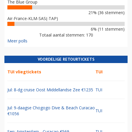
The Blue Group
21% (36 stemmen)
Air-France-KLM-SAS(-TAP)
6% (11 stemmen)
Totaal aantal stemmen: 170
Meer polls
VOORDELIGE RETOURTICKETS
TUI vliegtickets
TUI
Jul: 8-dg cruise Oost Middellandse Zee €1235
TUI
Jul: 9-daagse Chogogo Dive & Beach Curacao
TUI
€1056
Sep: Amsterdam - Curacao €569
TUI