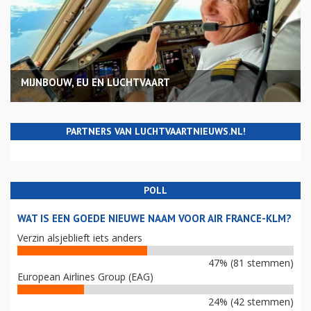
MIJNBOUW, EU EN LUCHTVAART
PARTNERS VAN LUCHTVAARTNIEUWS.NL!
POLL
WAT IS EEN GOEDE NIEUWE NAAM VOOR AIR FRANCE-KLM?
Verzin alsjeblieft iets anders
47% (81 stemmen)
European Airlines Group (EAG)
24% (42 stemmen)