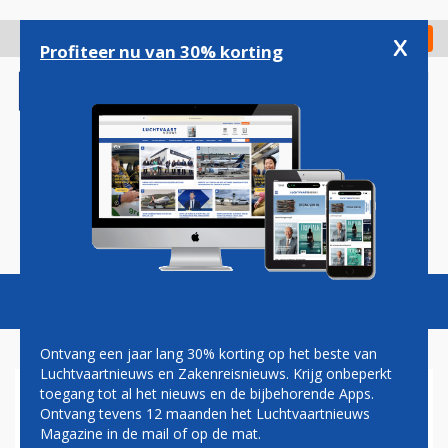
Overslaan
en
x
Digitaal Magazine
Registreer
Check in
naar
Profiteer nu van 30% korting
de
inhoud
gaan
Magazine
Podcasts
Vacatures
Toggl
naviga
Ontvang een jaar lang 30% korting op het beste van
Luchtvaartnieuws en Zakenreisnieuws. Krijg onbeperkt
toegang tot al het nieuws en de bijbehorende Apps.
BOEING 737-700
Ontvang tevens 12 maanden het Luchtvaartnieuws
Magazine in de mail of op de mat.