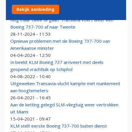
Transavia zwaait laatste Boeing 737-700's uit
Bekijk aanbieding
12-12-2024 - 11:48
Nog maar twee te gaan: Transavia voert weer een
Boeing 737-700 af naar Twente
28-11-2024 - 11:53
Opnieuw problemen met de Boeing 737-700 van
Amerikaanse minister
04-04-2024 - 12:50
In beeld: KLM Boeing 737 arriveert met deels
geopend vrachtluik op Schiphol
04-08-2022 - 10:40
Uitgeweken Transavia-vlucht kampte met mankement
aan hoogtemeters
26-04-2021 - 16:45
Aan de ketting gelegd SLM-vliegtuig weer vertrokken
uit Miami
15-04-2021 - 09:47
KLM stelt eerste Boeing 737-700 buiten dienst