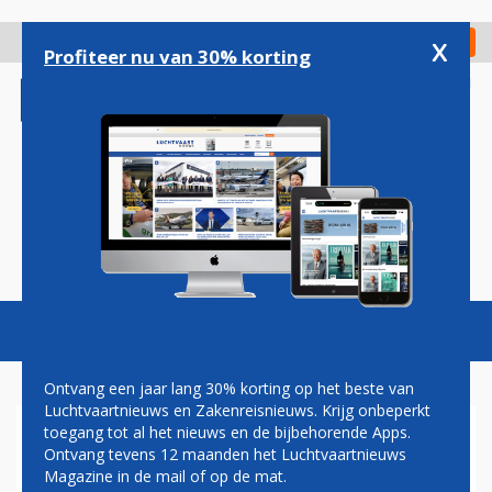
Overslaan
en
x
Digitaal Magazine
Registreer
Check in
naar
Profiteer nu van 30% korting
de
inhoud
gaan
Magazine
Podcasts
Vacatures
Toggl
naviga
Ontvang een jaar lang 30% korting op het beste van
Luchtvaartnieuws en Zakenreisnieuws. Krijg onbeperkt
toegang tot al het nieuws en de bijbehorende Apps.
OPNIEUW PROBLEMEN MET
Ontvang tevens 12 maanden het Luchtvaartnieuws
DE BOEING 737-700 VAN
Magazine in de mail of op de mat.