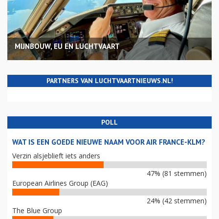
MIJNBOUW, EU EN LUCHTVAART
PARTNERS VAN LUCHTVAARTNIEUWS.NL!
POLL
WAT IS EEN GOEDE NIEUWE NAAM VOOR AIR FRANCE-KLM?
Verzin alsjeblieft iets anders
47% (81 stemmen)
European Airlines Group (EAG)
24% (42 stemmen)
The Blue Group