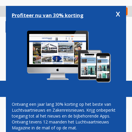
Overslaan
en
x
Digitaal Magazine
Registreer
Check in
naar
Profiteer nu van 30% korting
de
inhoud
gaan
Magazine
Podcasts
Vacatures
Toggl
naviga
Ontvang een jaar lang 30% korting op het beste van
Luchtvaartnieuws en Zakenreisnieuws. Krijg onbeperkt
toegang tot al het nieuws en de bijbehorende Apps.
BOOKING.COM
Ontvang tevens 12 maanden het Luchtvaartnieuws
Magazine in de mail of op de mat.