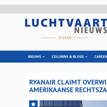
Overslaan
en
naar
de
inhoud
gaan
NIEUWS
COLUMNS & BLOGS
CAREER
RYANAIR CLAIMT OVERWI
AMERIKAANSE RECHTSZ