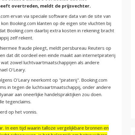
heeft overtreden, meldt de prijsvechter.
com ervan via speciale software data van de site van
kon Booking.com klanten op de eigen site vluchten bij
dat Booking.com daarbij extra kosten in rekening bracht
pij zelf rekent.
m hiermee fraude pleegt, meldt persbureau Reuters op
 dat dit oordeel een einde maakt aan internetpiraterij
, wat zowel luchtvaartmaatschappijen als andere
hael O'Leary.
 volgens O'Leary neerkomt op "piraterij". Booking.com
ims in tegen de luchtvaartmaatschappij, onder andere
nair aan oneerlijke handelspraktijken zou doen.
le tegenclaims.
erd op het vonnis.
r. In een tijd waarin talloze vergelijkbare bronnen en
acht schreeuwen, is het belangrijk om betrouwbare