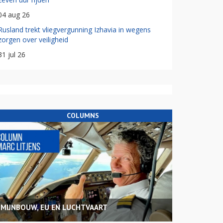
04 aug 26
Rusland trekt vliegvergunning Izhavia in wegens
zorgen over veiligheid
31 jul 26
COLUMNS
MIJNBOUW, EU EN LUCHTVAART