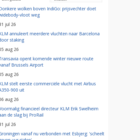
Donkere wolken boven IndiGo: prijsvechter doet
widebody-vloot weg
31 jul 26
KLM annuleert meerdere vluchten naar Barcelona
door staking
05 aug 26
Transavia opent komende winter nieuwe route
vanaf Brussels Airport
05 aug 26
KLM stelt eerste commerciële vlucht met Airbus
A350-900 uit
06 aug 26
Voormalig financieel directeur KLM Erik Swelheim
aan de slag bij ProRail
31 jul 26
Groningen vanaf nu verbonden met Esbjerg: 'scheelt
zeven uur rijden'