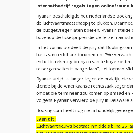
internetbedrijf regels tegen onlinefraude 
Ryanair beschuldigde het Nederlandse Booking.
de luchtvaartmaatschappij te plukken. Daarmee 
de budgetvlieger laten boeken. Ryanair stelde 
bovenop de ticketprijzen die de Ierse maatschap
In het vonnis oordeelt de jury dat Booking.co
basis van rechtbankdocumenten. "We verwachten
en het in rekening brengen van te hoge kosten
reisorganisaties is aangedaan", zei topman Mic
Ryanair strijdt al langer tegen de praktijk, die
diende bij de Amerikaanse rechtszaak tegencla
omdat die term neer zou komen op smaad en Rya
Volgens Ryanair verwierp de jury in Delaware al
Booking.com heeft nog niet inhoudelijk gereage
Even dit:
Luchtvaartnieuws bestaat inmiddels bijna 25 jaa
nieuwkomers met veel minder historie om aand