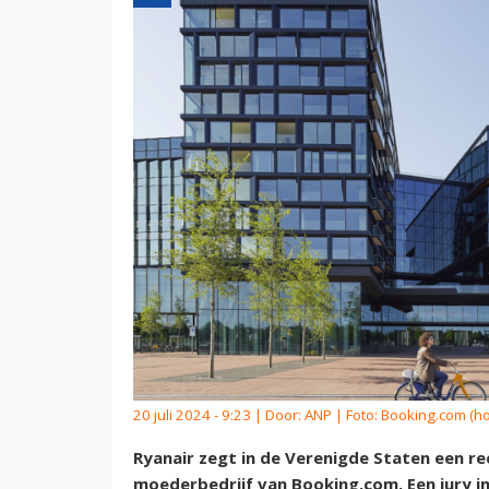
20 juli 2024 - 9:23 | Door:
ANP
| Foto: Booking.com (h
Ryanair zegt in de Verenigde Staten een 
moederbedrijf van Booking.com. Een jury i