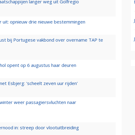
aatschappijen langer weg uit Golfregio
er uit: opnieuw drie nieuwe bestemmingen
rust bij Portugese vakbond over overname TAP te
hol opent op 6 augustus haar deuren
t Esbjerg: 'scheelt zeven uur rijden'
 winter weer passagiersvluchten naar
ernood in: streep door vlootuitbreiding