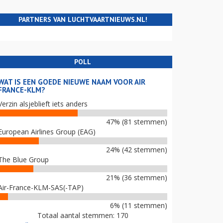
PARTNERS VAN LUCHTVAARTNIEUWS.NL!
POLL
WAT IS EEN GOEDE NIEUWE NAAM VOOR AIR
FRANCE-KLM?
Verzin alsjeblieft iets anders
47% (81 stemmen)
European Airlines Group (EAG)
24% (42 stemmen)
The Blue Group
21% (36 stemmen)
Air-France-KLM-SAS(-TAP)
6% (11 stemmen)
Totaal aantal stemmen: 170