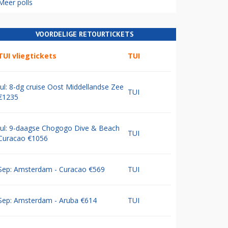
Meer polls
VOORDELIGE RETOURTICKETS
TUI vliegtickets
TUI
Jul: 8-dg cruise Oost Middellandse Zee
TUI
€1235
Jul: 9-daagse Chogogo Dive & Beach
TUI
Curacao €1056
Sep: Amsterdam - Curacao €569
TUI
Sep: Amsterdam - Aruba €614
TUI