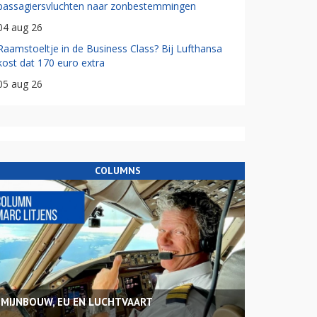
passagiersvluchten naar zonbestemmingen
04 aug 26
Raamstoeltje in de Business Class? Bij Lufthansa
kost dat 170 euro extra
05 aug 26
COLUMNS
MIJNBOUW, EU EN LUCHTVAART