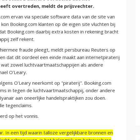
heeft overtreden, meldt de prijsvechter.
com ervan via speciale software data van de site van
kon Booking.com klanten op de eigen site vluchten bij
dat Booking.com daarbij extra kosten in rekening bracht
pij zelf rekent.
m hiermee fraude pleegt, meldt persbureau Reuters op
 dat dit oordeel een einde maakt aan internetpiraterij
, wat zowel luchtvaartmaatschappijen als andere
hael O'Leary.
 volgens O'Leary neerkomt op "piraterij". Booking.com
ims in tegen de luchtvaartmaatschappij, onder andere
nair aan oneerlijke handelspraktijken zou doen.
le tegenclaims.
erd op het vonnis.
r. In een tijd waarin talloze vergelijkbare bronnen en
acht schreeuwen, is het belangrijk om betrouwbare