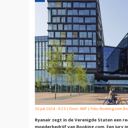
20 juli 2024 - 9:23 | Door:
ANP
| Foto: Booking.com (h
Ryanair zegt in de Verenigde Staten een 
moederbedrijf van Booking.com. Een jury i