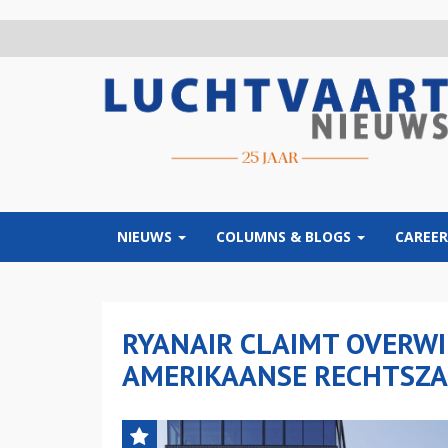
Overslaan
en
naar
de
inhoud
gaan
NIEUWS
COLUMNS & BLOGS
CAREER
RYANAIR CLAIMT OVERWI
AMERIKAANSE RECHTSZ