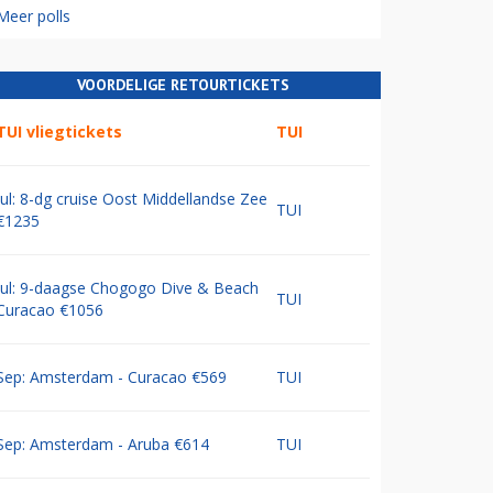
Meer polls
VOORDELIGE RETOURTICKETS
TUI vliegtickets
TUI
Jul: 8-dg cruise Oost Middellandse Zee
TUI
€1235
Jul: 9-daagse Chogogo Dive & Beach
TUI
Curacao €1056
Sep: Amsterdam - Curacao €569
TUI
Sep: Amsterdam - Aruba €614
TUI