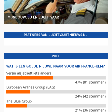
MIJNBOUW, EU EN LUCHTVAART
PARTNERS VAN LUCHTVAARTNIEUWS.NL!
POLL
WAT IS EEN GOEDE NIEUWE NAAM VOOR AIR FRANCE-KLM?
Verzin alsjeblieft iets anders
47% (81 stemmen)
European Airlines Group (EAG)
24% (42 stemmen)
The Blue Group
21% (36 stemmen)