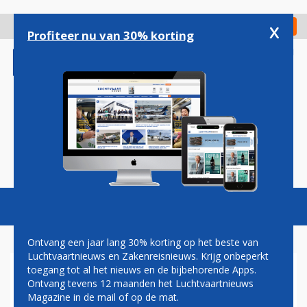
Overslaan
en
x
Digitaal Magazine
Registreer
Check in
naar
Profiteer nu van 30% korting
de
inhoud
gaan
Magazine
Podcasts
Vacatures
Toggl
naviga
Ontvang een jaar lang 30% korting op het beste van
Luchtvaartnieuws en Zakenreisnieuws. Krijg onbeperkt
toegang tot al het nieuws en de bijbehorende Apps.
C-390
Ontvang tevens 12 maanden het Luchtvaartnieuws
Magazine in de mail of op de mat.