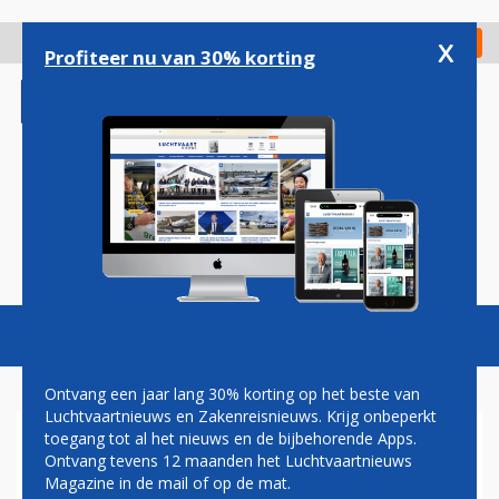
Overslaan
en
x
Digitaal Magazine
Registreer
Check in
naar
Profiteer nu van 30% korting
de
inhoud
gaan
Magazine
Podcasts
Vacatures
Toggl
naviga
Ontvang een jaar lang 30% korting op het beste van
Luchtvaartnieuws en Zakenreisnieuws. Krijg onbeperkt
toegang tot al het nieuws en de bijbehorende Apps.
C-390
Ontvang tevens 12 maanden het Luchtvaartnieuws
Magazine in de mail of op de mat.