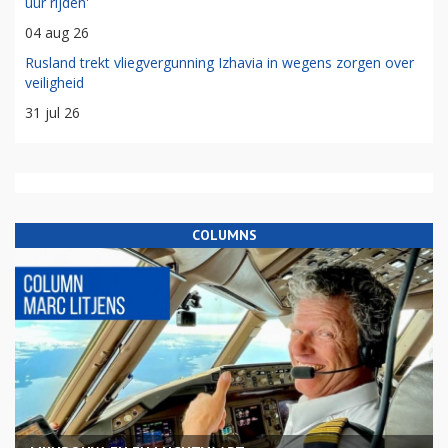
uur rijden'
04 aug 26
Rusland trekt vliegvergunning Izhavia in wegens zorgen over
veiligheid
31 jul 26
COLUMNS