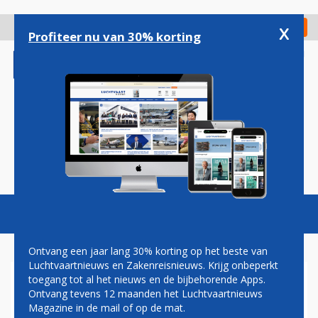
Overslaan
en
x
Digitaal Magazine
Registreer
Check in
naar
Profiteer nu van 30% korting
de
inhoud
gaan
Magazine
Podcasts
Vacatures
Toggl
naviga
Ontvang een jaar lang 30% korting op het beste van
Luchtvaartnieuws en Zakenreisnieuws. Krijg onbeperkt
toegang tot al het nieuws en de bijbehorende Apps.
CHALAIR
Ontvang tevens 12 maanden het Luchtvaartnieuws
Magazine in de mail of op de mat.