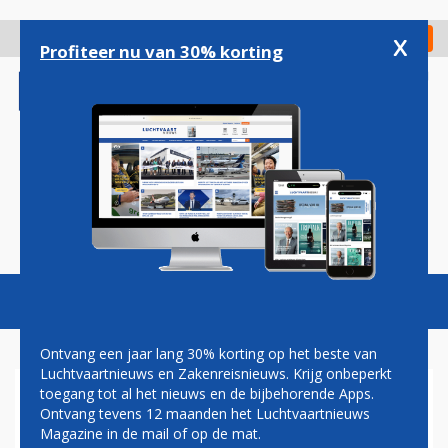
Overslaan
en
x
Digitaal Magazine
Registreer
Check in
naar
Profiteer nu van 30% korting
de
inhoud
gaan
Magazine
Podcasts
Vacatures
Toggl
naviga
Ontvang een jaar lang 30% korting op het beste van
Luchtvaartnieuws en Zakenreisnieuws. Krijg onbeperkt
toegang tot al het nieuws en de bijbehorende Apps.
CHALAIR VERBINDT
Ontvang tevens 12 maanden het Luchtvaartnieuws
BRUSSELS AIRPORT IN DE
Magazine in de mail of op de mat.