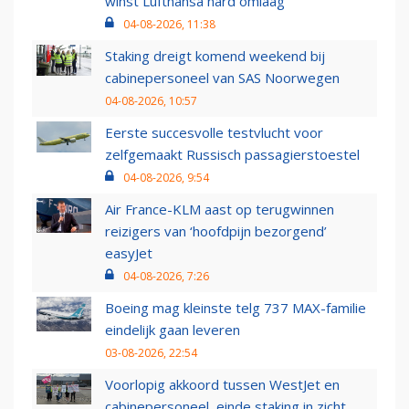
winst Lufthansa hard omlaag
04-08-2026, 11:38
Staking dreigt komend weekend bij
cabinepersoneel van SAS Noorwegen
04-08-2026, 10:57
Eerste succesvolle testvlucht voor
zelfgemaakt Russisch passagierstoestel
04-08-2026, 9:54
Air France-KLM aast op terugwinnen
reizigers van ‘hoofdpijn bezorgend’
easyJet
04-08-2026, 7:26
Boeing mag kleinste telg 737 MAX-familie
eindelijk gaan leveren
03-08-2026, 22:54
Voorlopig akkoord tussen WestJet en
cabinepersoneel, einde staking in zicht