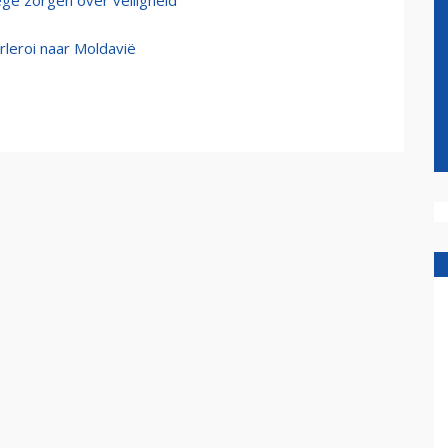
ege zorgen over veiligheid
rleroi naar Moldavië