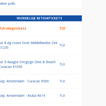
Meer polls
VOORDELIGE RETOURTICKETS
TUI vliegtickets
TUI
Jul: 8-dg cruise Oost Middellandse Zee
TUI
€1235
Jul: 9-daagse Chogogo Dive & Beach
TUI
Curacao €1056
Sep: Amsterdam - Curacao €569
TUI
Sep: Amsterdam - Aruba €614
TUI