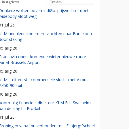
Best gelezen
Crashes
Donkere wolken boven IndiGo: prijsvechter doet
widebody-vloot weg
31 jul 26
KLM annuleert meerdere vluchten naar Barcelona
door staking
05 aug 26
Transavia opent komende winter nieuwe route
vanaf Brussels Airport
05 aug 26
KLM stelt eerste commerciële vlucht met Airbus
A350-900 uit
06 aug 26
Voormalig financieel directeur KLM Erik Swelheim
aan de slag bij ProRail
31 jul 26
Groningen vanaf nu verbonden met Esbjerg: 'scheelt