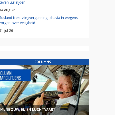
zeven uur rijden'
04 aug 26
Rusland trekt vliegvergunning Izhavia in wegens
zorgen over veiligheid
31 jul 26
COLUMNS
MIJNBOUW, EU EN LUCHTVAART