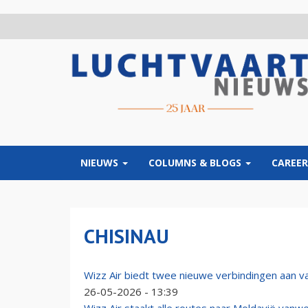
Overslaan
en
naar
de
inhoud
gaan
NIEUWS
COLUMNS & BLOGS
CAREER
CHISINAU
Wizz Air biedt twee nieuwe verbindingen aan 
26-05-2026 - 13:39