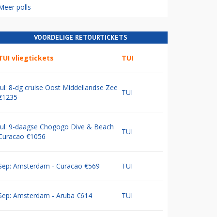
Meer polls
VOORDELIGE RETOURTICKETS
TUI vliegtickets
TUI
Jul: 8-dg cruise Oost Middellandse Zee
TUI
€1235
Jul: 9-daagse Chogogo Dive & Beach
TUI
Curacao €1056
Sep: Amsterdam - Curacao €569
TUI
Sep: Amsterdam - Aruba €614
TUI