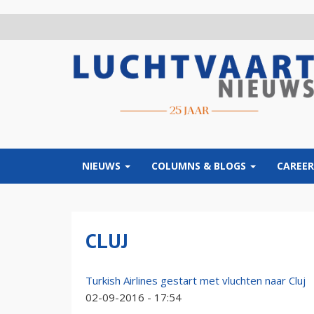
Overslaan
en
naar
de
inhoud
gaan
NIEUWS
COLUMNS & BLOGS
CAREER
CLUJ
Turkish Airlines gestart met vluchten naar Cluj
02-09-2016 - 17:54