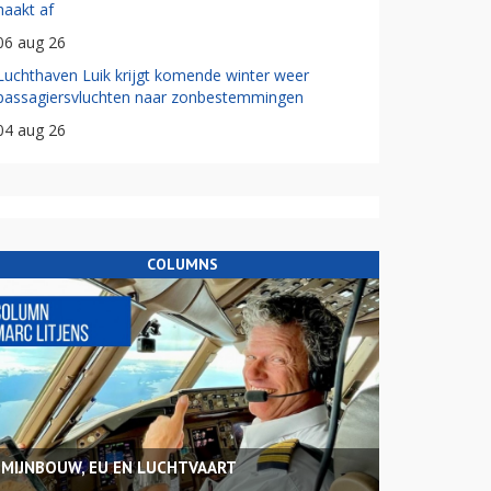
haakt af
06 aug 26
Luchthaven Luik krijgt komende winter weer
passagiersvluchten naar zonbestemmingen
04 aug 26
COLUMNS
MIJNBOUW, EU EN LUCHTVAART