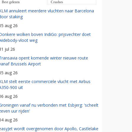
Best gelezen
Crashes
KLM annuleert meerdere vluchten naar Barcelona
door staking
05 aug 26
Donkere wolken boven IndiGo: prijsvechter doet
widebody-vloot weg
31 jul 26
Transavia opent komende winter nieuwe route
vanaf Brussels Airport
05 aug 26
KLM stelt eerste commerciële vlucht met Airbus
A350-900 uit
06 aug 26
Groningen vanaf nu verbonden met Esbjerg: 'scheelt
zeven uur rijden'
04 aug 26
easyJet wordt overgenomen door Apollo, Castlelake